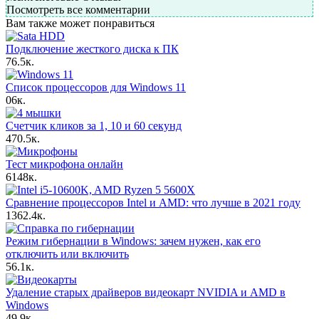
Посмотреть все комментарии
Вам также может понравиться
Подключение жесткого диска к ПК
7
6.5к.
Список процессоров для Windows 11
0
6к.
Счетчик кликов за 1, 10 и 60 секунд
4
70.5к.
Тест микрофона онлайн
6
148к.
Сравнение процессоров Intel и AMD: что лучше в 2021 году
13
62.4к.
Режим гибернации в Windows: зачем нужен, как его
отключить или включить
5
6.1к.
Удаление старых драйверов видеокарт NVIDIA и AMD в
Windows
4
9.9к.