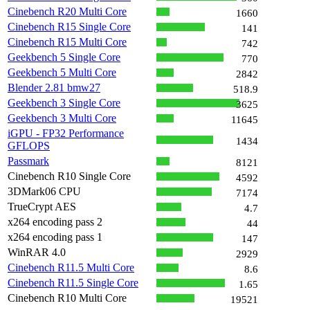
Cinebench R20 Multi Core
1660
Cinebench R15 Single Core
141
Cinebench R15 Multi Core
742
Geekbench 5 Single Core
770
Geekbench 5 Multi Core
2842
Blender 2.81 bmw27
518.9
Geekbench 3 Single Core
3625
Geekbench 3 Multi Core
11645
iGPU - FP32 Performance
1434
GFLOPS
Passmark
8121
Cinebench R10 Single Core
4592
3DMark06 CPU
7174
TrueCrypt AES
4.7
x264 encoding pass 2
44
x264 encoding pass 1
147
WinRAR 4.0
2929
Cinebench R11.5 Multi Core
8.6
Cinebench R11.5 Single Core
1.65
Cinebench R10 Multi Core
19521