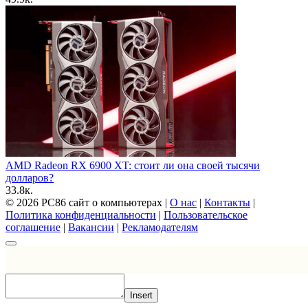
AMD Radeon RX 6900 XT: стоит ли она своей тысячи
долларов?
3
3.8к.
© 2026 PC86 сайт о компьютерах |
О нас
|
Контакты
|
Политика конфиденциальности
|
Пользовательское
соглашение
|
Вакансии
|
Рекламодателям
Insert