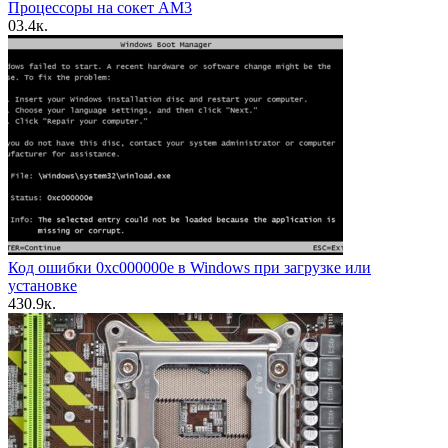
Процессоры на сокет AM3
0
3.4к.
Код ошибки 0xc000000e в Windows при загрузке или
установке
4
30.9к.