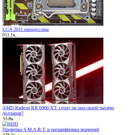
LGA 2011 процессоры
0
11.1к.
AMD Radeon RX 6900 XT: стоит ли она своей тысячи
долларов?
3
3.8к.
Проверка S.M.A.R.T. и расшифровка значений
4
28.5к.