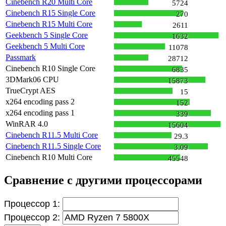
Cinebench R20 Multi Core
5724
Cinebench R15 Single Core
270
Cinebench R15 Multi Core
2611
Geekbench 5 Single Core
1632
Geekbench 5 Multi Core
11078
Passmark
28712
Cinebench R10 Single Core
6835
3DMark06 CPU
15873
TrueCrypt AES
15
x264 encoding pass 2
152
x264 encoding pass 1
339
WinRAR 4.0
15604
Cinebench R11.5 Multi Core
29.3
Cinebench R11.5 Single Core
3.09
Cinebench R10 Multi Core
45548
Сравнение с другими процессорами
Процессор 1:
Процессор 2: