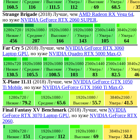
/ Низкие /
/ Средние /
/ Высокие
/ Ультра /
/ Высокие
/ Ультра /
/ Высо
160.5
116
111.5
112
69
68.5
3
/
/
/
Strange Brigade
(2018) Лучше, чем
AMD Radeon RX Vega 64
,
но хуже
NVIDIA GeForce RTX 2060 SUPER
.
1280x720 /
1920x1080 /
1920x1080 /
1920x1080
2560x1440
3840x2160
Низкие /
Средние /
Высокие /
/ Ультра /
/ Ультра /
/ Ультра /
456
207
166
143
105
64
Far Cry 5
(2018) Лучше, чем
NVIDIA GeForce RTX 3060
Laptop GPU
, но хуже
NVIDIA Quadro RTX 5000 Max-Q
.
1280x720
1920x1080
1920x1080
1920x1080
2560x1440
2560x1440
3840x2
/ Низкие /
/ Средние /
/ Высокие
/ Ультра /
/ Ультра /
/ Ультра /
/ Ультр
130.5
105.5
100.5
103
83
82.5
46
/
X-Plane 11.11
(2018) Лучше, чем
NVIDIA GeForce GTX 1050
Ti Mobile
, но хуже
NVIDIA GeForce GTX 1660 Ti Max-Q
.
1280x720 /
1920x1080 /
1920x1080 /
3840x2160 /
79.2
65.6
55.7
41.5
Низкие /
Средние /
Высокие /
Ультра /
Final Fantasy XV Benchmark
(2018) Лучше, чем
NVIDIA
GeForce RTX 3070 Laptop GPU
, но хуже
NVIDIA GeForce RTX
2060
.
1280x720 /
1920x1080 /
1920x1080 /
3840x2160 /
151
112
69
32.8
Низкие /
Средние /
Высокие /
Ультра /