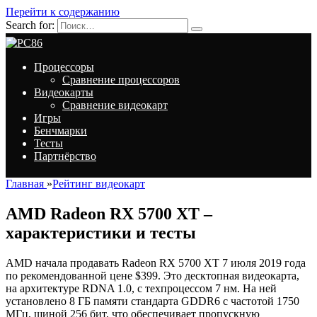
Перейти к содержанию
Search for:
Процессоры
Сравнение процессоров
Видеокарты
Сравнение видеокарт
Игры
Бенчмарки
Тесты
Партнёрство
Главная
»
Рейтинг видеокарт
AMD Radeon RX 5700 XT –
характеристики и тесты
AMD начала продавать Radeon RX 5700 XT 7 июля 2019 года
по рекомендованной цене $399. Это десктопная видеокарта,
на архитектуре RDNA 1.0, с техпроцессом 7 нм. На ней
установлено 8 ГБ памяти стандарта GDDR6 с частотой 1750
МГц, шиной 256 бит, что обеспечивает пропускную