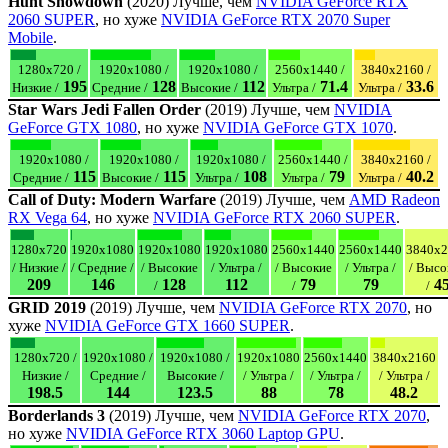
Hunt Showdown
(2020) Лучше, чем
NVIDIA GeForce RTX
2060 SUPER
, но хуже
NVIDIA GeForce RTX 2070 Super
Mobile
.
1280x720 /
1920x1080 /
1920x1080 /
2560x1440 /
3840x2160 /
195
128
112
71.4
33.6
Низкие /
Средние /
Высокие /
Ультра /
Ультра /
Star Wars Jedi Fallen Order
(2019) Лучше, чем
NVIDIA
GeForce GTX 1080
, но хуже
NVIDIA GeForce GTX 1070
.
1920x1080 /
1920x1080 /
1920x1080 /
2560x1440 /
3840x2160 /
115
115
108
79
40.2
Средние /
Высокие /
Ультра /
Ультра /
Ультра /
Call of Duty: Modern Warfare
(2019) Лучше, чем
AMD Radeon
RX Vega 64
, но хуже
NVIDIA GeForce RTX 2060 SUPER
.
1280x720
1920x1080
1920x1080
1920x1080
2560x1440
2560x1440
3840x2
/ Низкие /
/ Средние /
/ Высокие
/ Ультра /
/ Высокие
/ Ультра /
/ Высо
209
146
128
112
79
79
4
/
/
/
GRID 2019
(2019) Лучше, чем
NVIDIA GeForce RTX 2070
, но
хуже
NVIDIA GeForce GTX 1660 SUPER
.
1280x720 /
1920x1080 /
1920x1080 /
1920x1080
2560x1440
3840x2160
Низкие /
Средние /
Высокие /
/ Ультра /
/ Ультра /
/ Ультра /
198.5
144
123.5
88
78
48.2
Borderlands 3
(2019) Лучше, чем
NVIDIA GeForce RTX 2070
,
но хуже
NVIDIA GeForce RTX 3060 Laptop GPU
.