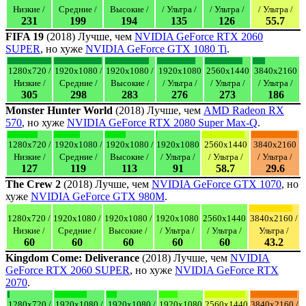
Низкие /
Средние /
Высокие /
/ Ультра /
/ Ультра /
/ Ультра /
231
199
194
135
126
55.7
FIFA 19
(2018) Лучше, чем
NVIDIA GeForce RTX 2060
SUPER
, но хуже
NVIDIA GeForce GTX 1080 Ti
.
1280x720 /
1920x1080 /
1920x1080 /
1920x1080
2560x1440
3840x2160
Низкие /
Средние /
Высокие /
/ Ультра /
/ Ультра /
/ Ультра /
305
298
283
276
273
186
Monster Hunter World
(2018) Лучше, чем
AMD Radeon RX
570
, но хуже
NVIDIA GeForce RTX 2080 Super Max-Q
.
1280x720 /
1920x1080 /
1920x1080 /
1920x1080
2560x1440
3840x2160
Низкие /
Средние /
Высокие /
/ Ультра /
/ Ультра /
/ Ультра /
127
119
113
91
58.7
29.6
The Crew 2
(2018) Лучше, чем
NVIDIA GeForce GTX 1070
, но
хуже
NVIDIA GeForce GTX 980M
.
1280x720 /
1920x1080 /
1920x1080 /
1920x1080
2560x1440
3840x2160 /
Низкие /
Средние /
Высокие /
/ Ультра /
/ Ультра /
Ультра /
60
60
60
60
60
43.2
Kingdom Come: Deliverance
(2018) Лучше, чем
NVIDIA
GeForce RTX 2060 SUPER
, но хуже
NVIDIA GeForce RTX
2070
.
1280x720 /
1920x1080 /
1920x1080 /
1920x1080
2560x1440
3840x2160 /