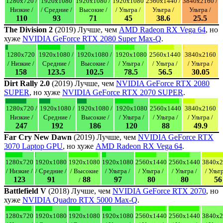
1280x720 /
1920x1080
1920x1080 /
1920x1080
2560x1440 /
3840x2160 /
Низкие /
/ Средние /
Высокие /
/ Ультра /
Ультра /
Ультра /
110
93
71
45
38.6
25.5
The Division 2
(2019) Лучше, чем
AMD Radeon RX Vega 64
, но
хуже
NVIDIA GeForce RTX 2080 Super Max-Q
.
1280x720
1920x1080 /
1920x1080 /
1920x1080
2560x1440
3840x2160
/ Низкие /
Средние /
Высокие /
/ Ультра /
/ Ультра /
/ Ультра /
158
123.5
102.5
78.5
56.5
30.05
Dirt Rally 2.0
(2019) Лучше, чем
NVIDIA GeForce RTX 2080
SUPER
, но хуже
NVIDIA GeForce RTX 2070 SUPER
.
1280x720 /
1920x1080 /
1920x1080 /
1920x1080
2560x1440
3840x2160
Низкие /
Средние /
Высокие /
/ Ультра /
/ Ультра /
/ Ультра /
247
192
186
120
88
49.9
Far Cry New Dawn
(2019) Лучше, чем
NVIDIA GeForce RTX
3070 Laptop GPU
, но хуже
AMD Radeon RX Vega 64
.
1280x720
1920x1080
1920x1080
1920x1080
2560x1440
2560x1440
3840x2
/ Низкие /
/ Средние /
/ Высокие
/ Ультра /
/ Ультра /
/ Ультра /
/ Ультр
123
91
88
97
80
80
56
/
Battlefield V
(2018) Лучше, чем
NVIDIA GeForce RTX 2070
, но
хуже
NVIDIA Quadro RTX 5000 Max-Q
.
1280x720
1920x1080
1920x1080
1920x1080
2560x1440
2560x1440
3840x2