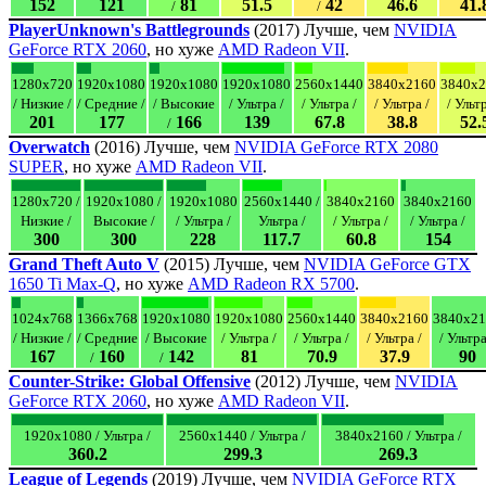
152
121
81
51.5
42
46.6
41.
/
/
PlayerUnknown's Battlegrounds
(2017) Лучше, чем
NVIDIA
GeForce RTX 2060
, но хуже
AMD Radeon VII
.
1280x720
1920x1080
1920x1080
1920x1080
2560x1440
3840x2160
3840x2
/ Низкие /
/ Средние /
/ Высокие
/ Ультра /
/ Ультра /
/ Ультра /
/ Ультр
201
177
166
139
67.8
38.8
52.
/
Overwatch
(2016) Лучше, чем
NVIDIA GeForce RTX 2080
SUPER
, но хуже
AMD Radeon VII
.
1280x720 /
1920x1080 /
1920x1080
2560x1440 /
3840x2160
3840x2160
Низкие /
Высокие /
/ Ультра /
Ультра /
/ Ультра /
/ Ультра /
300
300
228
117.7
60.8
154
Grand Theft Auto V
(2015) Лучше, чем
NVIDIA GeForce GTX
1650 Ti Max-Q
, но хуже
AMD Radeon RX 5700
.
1024x768
1366x768
1920x1080
1920x1080
2560x1440
3840x2160
3840x21
/ Низкие /
/ Средние
/ Высокие
/ Ультра /
/ Ультра /
/ Ультра /
/ Ультра
167
160
142
81
70.9
37.9
90
/
/
Counter-Strike: Global Offensive
(2012) Лучше, чем
NVIDIA
GeForce RTX 2060
, но хуже
AMD Radeon VII
.
1920x1080 / Ультра /
2560x1440 / Ультра /
3840x2160 / Ультра /
360.2
299.3
269.3
League of Legends
(2019) Лучше, чем
NVIDIA GeForce RTX