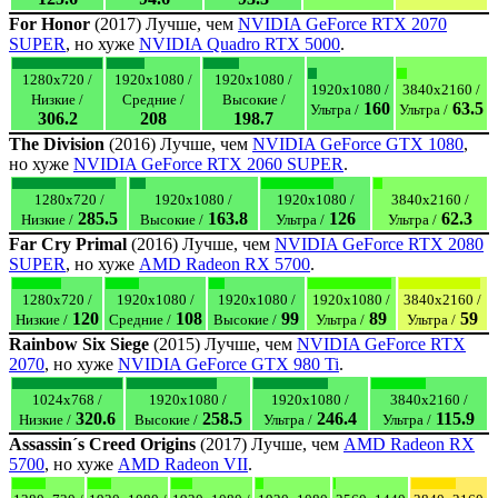
For Honor
(2017) Лучше, чем
NVIDIA GeForce RTX 2070
SUPER
, но хуже
NVIDIA Quadro RTX 5000
.
1280x720 /
1920x1080 /
1920x1080 /
1920x1080 /
3840x2160 /
Низкие /
Средние /
Высокие /
160
63.5
Ультра /
Ультра /
306.2
208
198.7
The Division
(2016) Лучше, чем
NVIDIA GeForce GTX 1080
,
но хуже
NVIDIA GeForce RTX 2060 SUPER
.
1280x720 /
1920x1080 /
1920x1080 /
3840x2160 /
285.5
163.8
126
62.3
Низкие /
Высокие /
Ультра /
Ультра /
Far Cry Primal
(2016) Лучше, чем
NVIDIA GeForce RTX 2080
SUPER
, но хуже
AMD Radeon RX 5700
.
1280x720 /
1920x1080 /
1920x1080 /
1920x1080 /
3840x2160 /
120
108
99
89
59
Низкие /
Средние /
Высокие /
Ультра /
Ультра /
Rainbow Six Siege
(2015) Лучше, чем
NVIDIA GeForce RTX
2070
, но хуже
NVIDIA GeForce GTX 980 Ti
.
1024x768 /
1920x1080 /
1920x1080 /
3840x2160 /
320.6
258.5
246.4
115.9
Низкие /
Высокие /
Ультра /
Ультра /
Assassin´s Creed Origins
(2017) Лучше, чем
AMD Radeon RX
5700
, но хуже
AMD Radeon VII
.