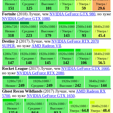
Низкие /
Средние /
Высокие /
/ Ультра /
/ Ультра /
Ультра /
151
125
101
73
59
29.6
Fortnite
(2018) Лучше, чем
NVIDIA GeForce GTX 980
, но хуже
NVIDIA GeForce GTX 1080
.
1280x720 /
1920x1080 /
1920x1080 /
1920x1080
2560x1440
3840x2160
Низкие /
Средние /
Высокие /
/ Ультра /
/ Ультра /
/ Ультра /
318
223
179
143
93
45.4
Destiny 2
(2017) Лучше, чем
NVIDIA GeForce RTX 2070
SUPER
, но хуже
AMD Radeon VII
.
1280x720 /
1920x1080 /
1920x1080 /
1920x1080
2560x1440
3840x2160
Низкие /
Средние /
Высокие /
/ Ультра /
/ Ультра /
/ Ультра /
147
148
145
142
106
56.5
Rocket League
(2017) Лучше, чем
NVIDIA GeForce GTX 1660
,
но хуже
NVIDIA GeForce RTX 2080
.
1280x720 /
1920x1080 /
1920x1080 /
3840x2160 /
249
249
242
144
Низкие /
Средние /
Высокие /
Ультра /
Ghost Recon Wildlands
(2017) Лучше, чем
AMD Radeon RX
5700
, но хуже
NVIDIA GeForce GTX 1650
.
1280x720 /
1920x1080 /
1920x1080 /
1920x1080 /
3840x2160 /
Низкие /
Средние /
Высокие /
64.8
48.4
Ультра /
Ультра /
125.6
94.6
93.3