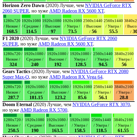
Horizon Zero Dawn
(2020) Лучше, чем
NVIDIA GeForce RTX
2060 SUPER
, но хуже
AMD Radeon RX 5600 XT
.
1280x720
1920x1080
1920x1080
1920x1080
2560x1440
2560x1440
3840x2
/ Низкие /
/ Средние /
/ Высокие
/ Ультра /
/ Высокие
/ Ультра /
/ Высо
168.5
114.5
97
73.5
56
55.5
3
/
/
/
F1 2020
(2020) Лучше, чем
NVIDIA GeForce RTX 2060
SUPER
, но хуже
AMD Radeon RX 5600 XT
.
1280x720 /
1920x1080 /
1920x1080 /
1920x1080 /
2560x1440
3840x2160
Низкие /
Средние /
Высокие /
Ультра /
/ Ультра /
/ Ультра /
324
240
192
128.5
94.5
56
Gears Tactics
(2020) Лучше, чем
NVIDIA GeForce RTX 2080
Super Max-Q
, но хуже
AMD Radeon RX Vega 64
.
1280x720 /
1920x1080 /
1920x1080 /
1920x1080
2560x1440
3840x2160
Низкие /
Средние /
Высокие /
/ Ультра /
/ Ультра /
/ Ультра /
287.7
181.15
123.2
85.6
56.1
28.8
Doom Eternal
(2020) Лучше, чем
NVIDIA GeForce RTX 3070
,
но хуже
AMD Radeon RX 5700
.
1280x720 /
1920x1080
1920x1080 /
1920x1080
2560x1440
3840x2160
Низкие /
/ Средние /
Высокие /
/ Ультра /
/ Ультра /
/ Ультра /
250.5
190
163.5
158.5
118.5
61.55