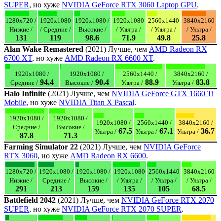
SUPER
, но хуже
NVIDIA GeForce RTX 3060 Laptop GPU
.
1280x720 /
1920x1080
1920x1080 /
1920x1080
2560x1440
3840x2160
Низкие /
/ Средние /
Высокие /
/ Ультра /
/ Ультра /
/ Ультра /
131
119
98.6
71.9
49.8
25.8
Alan Wake Remastered
(2021) Лучше, чем
AMD Radeon RX
6700 XT
, но хуже
AMD Radeon RX 6600 XT
.
1920x1080 /
1920x1080 /
2560x1440 /
3840x2160 /
94.4
90.4
88.9
83.8
Средние /
Высокие /
Ультра /
Ультра /
Halo Infinite
(2021) Лучше, чем
NVIDIA GeForce GTX 1660 Ti
Mobile
, но хуже
NVIDIA Titan X Pascal
.
1920x1080 /
1920x1080 /
1920x1080 /
2560x1440 /
3840x2160 /
Средние /
Высокие /
67.5
67.1
36.7
Ультра /
Ультра /
Ультра /
87.8
71.3
Farming Simulator 22
(2021) Лучше, чем
NVIDIA GeForce
RTX 3060
, но хуже
AMD Radeon RX 6600
.
1280x720 /
1920x1080 /
1920x1080 /
1920x1080
2560x1440
3840x2160
Низкие /
Средние /
Высокие /
/ Ультра /
/ Ультра /
/ Ультра /
291
213
159
135
105
68.5
Battlefield 2042
(2021) Лучше, чем
NVIDIA GeForce RTX 2070
SUPER
, но хуже
NVIDIA GeForce RTX 2070 SUPER
.