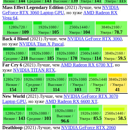
144
143
139
141
115
Низкие /
Средние /
Высокие /
Ультра /
Ультра /
Mass Effect Legendary Edition
(2021) Лучше, чем
NVIDIA
GeForce RTX 3060 Laptop GPU
, но хуже
AMD Radeon RX
Vega 64
.
1280x720 /
1920x1080 /
2560x1440 /
3840x2160 /
109
105
104
78.7
Низкие /
Ультра /
Ультра /
Ультра /
Back 4 Blood
(2021) Лучше, чем
NVIDIA GeForce RTX 3060
,
но хуже
NVIDIA Titan X Pascal
.
1920x1080 /
1920x1080 /
1920x1080 /
2560x1440 /
3840x2160 /
218
185
170
114
59.5
Средние /
Высокие /
Ультра /
Ультра /
Ультра /
Far Cry 6
(2021) Лучше, чем
AMD Radeon RX 6700 XT
, но
хуже
NVIDIA TITAN RTX
.
1280x720 /
1920x1080 /
1920x1080 /
1920x1080
2560x1440
3840x2160
Низкие /
Средние /
Высокие /
/ Ультра /
/ Ультра /
/ Ультра /
154
127
114
103
73
41
New World
(2021) Лучше, чем
NVIDIA GeForce RTX 3070
Laptop GPU
, но хуже
AMD Radeon RX 6600 XT
.
1920x1080 /
1280x720 /
1920x1080 /
1920x1080 /
2560x1440 /
Высокие /
143
103
85.5
58.5
Низкие /
Средние /
Ультра /
Ультра /
96.6
Deathloop
(2021) Лучше, чем
NVIDIA GeForce RTX 2060