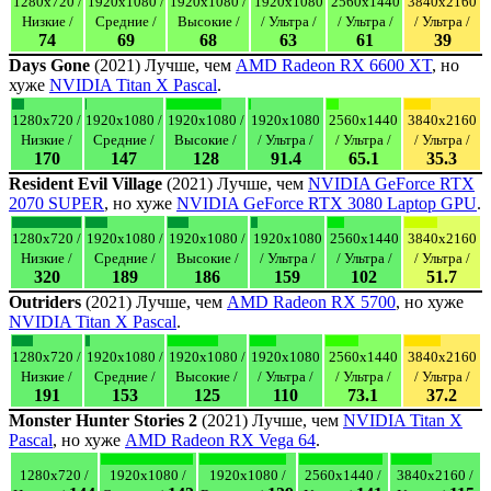
1280x720 /
1920x1080 /
1920x1080 /
1920x1080
2560x1440
3840x2160
Низкие /
Средние /
Высокие /
/ Ультра /
/ Ультра /
/ Ультра /
74
69
68
63
61
39
Days Gone
(2021) Лучше, чем
AMD Radeon RX 6600 XT
, но
хуже
NVIDIA Titan X Pascal
.
1280x720 /
1920x1080 /
1920x1080 /
1920x1080
2560x1440
3840x2160
Низкие /
Средние /
Высокие /
/ Ультра /
/ Ультра /
/ Ультра /
170
147
128
91.4
65.1
35.3
Resident Evil Village
(2021) Лучше, чем
NVIDIA GeForce RTX
2070 SUPER
, но хуже
NVIDIA GeForce RTX 3080 Laptop GPU
.
1280x720 /
1920x1080 /
1920x1080 /
1920x1080
2560x1440
3840x2160
Низкие /
Средние /
Высокие /
/ Ультра /
/ Ультра /
/ Ультра /
320
189
186
159
102
51.7
Outriders
(2021) Лучше, чем
AMD Radeon RX 5700
, но хуже
NVIDIA Titan X Pascal
.
1280x720 /
1920x1080 /
1920x1080 /
1920x1080
2560x1440
3840x2160
Низкие /
Средние /
Высокие /
/ Ультра /
/ Ультра /
/ Ультра /
191
153
125
110
73.1
37.2
Monster Hunter Stories 2
(2021) Лучше, чем
NVIDIA Titan X
Pascal
, но хуже
AMD Radeon RX Vega 64
.
1280x720 /
1920x1080 /
1920x1080 /
2560x1440 /
3840x2160 /