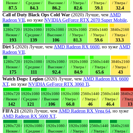
Низкие /
Средние /
Высокие /
/ Ультра /
/ Ультра /
/ Ультра /
87.5
84.3
86.2
82.6
59.1
32.4
Call of Duty Black Ops Cold War
(2020) Лучше, чем
AMD
Radeon VII
, но хуже
NVIDIA GeForce RTX 2070 Super Mobile
.
1280x720 /
1920x1080 /
1920x1080 /
1920x1080
2560x1440
3840x2160
Низкие /
Средние /
Высокие /
/ Ультра /
/ Ультра /
/ Ультра /
193
139
106
81.3
59.6
33.3
Dirt 5
(2020) Лучше, чем
AMD Radeon RX 6600
, но хуже
AMD
Radeon VII
.
1280x720 /
1920x1080 /
1920x1080 /
1920x1080
2560x1440
3840x2160
Низкие /
Средние /
Высокие /
/ Ультра /
/ Ультра /
/ Ультра /
175
111
92.4
84.9
65.6
43
Watch Dogs: Legion
(2020) Лучше, чем
AMD Radeon RX 6600
XT
, но хуже
NVIDIA GeForce RTX 3060 Ti
.
1280x720
1920x1080
1920x1080
1920x1080
2560x1440
2560x1440
3840x2
/ Низкие /
/ Средние /
/ Высокие
/ Ультра /
/ Ультра /
/ Ультра /
/ Ультр
142
121
106
66.8
46
46.4
13
/
FIFA 21
(2020) Лучше, чем
AMD Radeon RX Vega 64
, но хуже
AMD Radeon RX 5600 XT
.
1280x720 /
1920x1080 /
1920x1080 /
1920x1080
2560x1440
3840x2160
Низкие /
Средние /
Высокие /
/ Ультра /
/ Ультра /
/ Ультра /