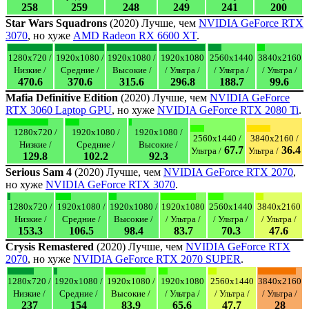
258
259
248
249
241
200
Star Wars Squadrons
(2020) Лучше, чем
NVIDIA GeForce RTX
3070
, но хуже
AMD Radeon RX 6600 XT
.
1280x720 /
1920x1080 /
1920x1080 /
1920x1080
2560x1440
3840x2160
Низкие /
Средние /
Высокие /
/ Ультра /
/ Ультра /
/ Ультра /
470.6
370.6
315.6
296.8
188.7
99.6
Mafia Definitive Edition
(2020) Лучше, чем
NVIDIA GeForce
RTX 3060 Laptop GPU
, но хуже
NVIDIA GeForce RTX 2080 Ti
.
1280x720 /
1920x1080 /
1920x1080 /
2560x1440 /
3840x2160 /
Низкие /
Средние /
Высокие /
67.7
36.4
Ультра /
Ультра /
129.8
102.2
92.3
Serious Sam 4
(2020) Лучше, чем
NVIDIA GeForce RTX 2070
,
но хуже
NVIDIA GeForce RTX 3070
.
1280x720 /
1920x1080 /
1920x1080 /
1920x1080
2560x1440
3840x2160
Низкие /
Средние /
Высокие /
/ Ультра /
/ Ультра /
/ Ультра /
153.3
106.5
98.4
83.7
70.3
47.6
Crysis Remastered
(2020) Лучше, чем
NVIDIA GeForce RTX
2070
, но хуже
NVIDIA GeForce RTX 2070 SUPER
.
1280x720 /
1920x1080 /
1920x1080 /
1920x1080
2560x1440
3840x2160
Низкие /
Средние /
Высокие /
/ Ультра /
/ Ультра /
/ Ультра /
237
154
83.9
65.6
47.7
28