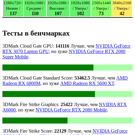
1280x720 /
1920x1080 /
1920x1080 /
1920x1080
2560x1440
3840x2160
Низкие /
Средние /
Высокие /
/ Ультра /
/ Ультра /
/ Ультра /
137
110
107
102
73
42
Тесты в бенчмарках
3DMark Cloud Gate GPU:
141116
Лучше, чем
NVIDIA GeForce
RTX 3070 Laptop GPU
, но хуже
NVIDIA GeForce RTX 2080
Super Mobile
.
3DMark Cloud Gate Standard Score:
53462.5
Лучше, чем
AMD
Radeon RX 6800M
, но хуже
AMD Radeon RX 5600 XT
.
3DMark Fire Strike Graphics:
25422
Лучше, чем
NVIDIA RTX
A6000
, но хуже
NVIDIA GeForce RTX 2080 Mobile
.
3DMark Fire Strike Score:
22129
Лучше, чем
NVIDIA GeForce