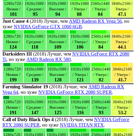
1280x720 /
1920x1080 /
1920x1080 /
1920x1080
2560x1440
3840x2160 /
Низкие /
Средние /
Высокие /
/ Ультра /
/ Ультра /
Ультра /
101
95
94
88
84
47.1
Just Cause 4
(2018) Лучше, чем
AMD Radeon RX Vega 56
, но
хуже
NVIDIA GeForce GTX 1060 6GB
.
1280x720 /
1920x1080 /
1920x1080 /
1920x1080
2560x1440
3840x2160 /
Низкие /
Средние /
Высокие /
/ Ультра /
/ Ультра /
Ультра /
124
118
109
106
84
44.1
Darksiders III
(2018) Лучше, чем
NVIDIA GeForce RTX 2080
Ti
, но хуже
AMD Radeon RX 580
.
1280x720 /
1920x1080 /
1920x1080 /
1920x1080
2560x1440
3840x2160
Низкие /
Средние /
Высокие /
/ Ультра /
/ Ультра /
/ Ультра /
199
139
128
121
82
41.7
Farming Simulator 19
(2018) Лучше, чем
AMD Radeon RX
Vega 64
, но хуже
NVIDIA GeForce RTX 2080 SUPER
.
1280x720 /
1920x1080 /
1920x1080 /
1920x1080
2560x1440
3840x2160
Низкие /
Средние /
Высокие /
/ Ультра /
/ Ультра /
/ Ультра /
191
147
125
116
93
53.2
Call of Duty Black Ops 4
(2018) Лучше, чем
NVIDIA GeForce
RTX 2080 SUPER
, но хуже
NVIDIA TITAN RTX
.
1280x720 /
1920x1080 /
1920x1080 /
1920x1080
2560x1440
3840x2160