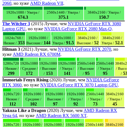
2060
, но хуже
AMD Radeon VII
.
1920x1080 / Ультра /
2560x1440 / Ультра /
3840x2160 / Ультра /
674.3
375.1
150.7
The Witcher 3
(2015) Лучше, чем
NVIDIA GeForce RTX 3080
Laptop GPU
, но хуже
NVIDIA GeForce RTX 2080 Max-Q
.
1024x768 /
1920x1080 /
1920x1080 /
3840x2160 /
3840x2160 /
353
144
91.5
52
52.1
Низкие /
Высокие /
Ультра /
Высокие /
Ультра /
Hitman 3
(2021) Лучше, чем
NVIDIA GeForce RTX 2070
, но
хуже
AMD Radeon RX 6700M
.
1280x720
1920x1080
1920x1080
1920x1080
2560x1440
2560x1440
3840x2
/ Низкие /
/ Средние /
/ Высокие
/ Ультра /
/ Высокие
/ Ультра /
/ Высо
299
172
153
141
95
95
5
/
/
/
Immortals Fenyx Rising
(2020) Лучше, чем
NVIDIA GeForce
RTX 3060
, но хуже
NVIDIA GeForce RTX 3070 Laptop GPU
.
1280x720 /
1920x1080 /
1920x1080 /
1920x1080
2560x1440
3840x2160
Низкие /
Средние /
Высокие /
/ Ультра /
/ Ультра /
/ Ультра /
112
102
97
92
73
45
Yakuza Like a Dragon
(2020) Лучше, чем
AMD Radeon RX
Vega 64
, но хуже
AMD Radeon RX 5600 XT
.
1280x720 /
1920x1080 /
1920x1080 /
1920x1080
2560x1440
3840x2160