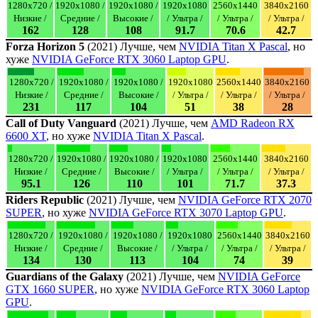
1280x720 /
1920x1080 /
1920x1080 /
1920x1080
2560x1440
3840x2160
Низкие /
Средние /
Высокие /
/ Ультра /
/ Ультра /
/ Ультра /
162
128
108
91.7
70.6
42.7
Forza Horizon 5
(2021) Лучше, чем
NVIDIA Titan X Pascal
, но
хуже
NVIDIA GeForce RTX 3060 Laptop GPU
.
1280x720 /
1920x1080 /
1920x1080 /
1920x1080
2560x1440
3840x2160
Низкие /
Средние /
Высокие /
/ Ультра /
/ Ультра /
/ Ультра /
231
117
104
51
38
28
Call of Duty Vanguard
(2021) Лучше, чем
AMD Radeon RX
6600 XT
, но хуже
NVIDIA Titan X Pascal
.
1280x720 /
1920x1080 /
1920x1080 /
1920x1080
2560x1440
3840x2160
Низкие /
Средние /
Высокие /
/ Ультра /
/ Ультра /
/ Ультра /
95.1
126
110
101
71.7
37.3
Riders Republic
(2021) Лучше, чем
NVIDIA GeForce RTX 2070
SUPER
, но хуже
NVIDIA GeForce RTX 3070 Laptop GPU
.
1280x720 /
1920x1080 /
1920x1080 /
1920x1080
2560x1440
3840x2160
Низкие /
Средние /
Высокие /
/ Ультра /
/ Ультра /
/ Ультра /
134
130
113
104
74
39
Guardians of the Galaxy
(2021) Лучше, чем
NVIDIA GeForce
GTX 1660 SUPER
, но хуже
NVIDIA GeForce RTX 3060 Laptop
GPU
.