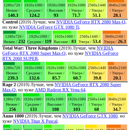
1280x720 /
1920x1080 /
1920x1080
1920x1080
2560x1440
3840x2160
Низкие /
Средние /
/ Высокие /
/ Ультра /
/ Ультра /
/ Ультра /
140.3
124.2
93
71.7
51.1
28.1
Control
(2019) Лучше, чем
NVIDIA GeForce RTX 2080 Max-Q
,
но хуже
NVIDIA GeForce GTX 1080 Ti
.
1280x720 /
1920x1080 /
1920x1080 /
2560x1440 /
3840x2160 /
232
119
83
53.4
26.3
Низкие /
Средние /
Высокие /
Ультра /
Ультра /
Total War: Three Kingdoms
(2019) Лучше, чем
NVIDIA
GeForce RTX 2080 Super Max-Q
, но хуже
NVIDIA GeForce
RTX 2060 SUPER
.
1280x720 /
1920x1080 /
1920x1080 /
1920x1080
2560x1440
3840x2160
Низкие /
Средние /
Высокие /
/ Ультра /
/ Ультра /
/ Ультра /
239.3
132.6
85.7
60.7
39.8
20.1
Rage 2
(2019) Лучше, чем
NVIDIA GeForce RTX 2080 Super
Max-Q
, но хуже
AMD Radeon RX Vega 64
.
1280x720 /
1920x1080 /
1920x1080 /
1920x1080
2560x1440
3840x2160
Низкие /
Средние /
Высокие /
/ Ультра /
/ Ультра /
/ Ультра /
256
133
108
103
68
34.7
Anno 1800
(2019) Лучше, чем
NVIDIA GeForce GTX 1080
, но
хуже
NVIDIA Titan X Pascal
.