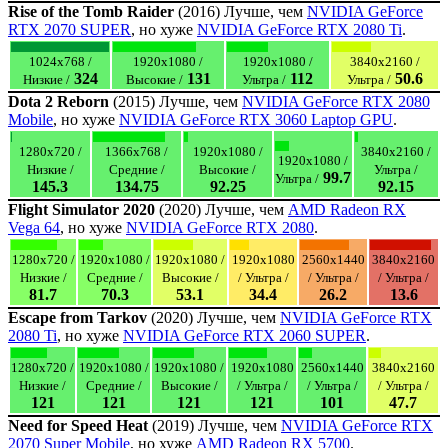
Rise of the Tomb Raider
(2016) Лучше, чем
NVIDIA GeForce
RTX 2070 SUPER
, но хуже
NVIDIA GeForce RTX 2080 Ti
.
1024x768 /
1920x1080 /
1920x1080 /
3840x2160 /
324
131
112
50.6
Низкие /
Высокие /
Ультра /
Ультра /
Dota 2 Reborn
(2015) Лучше, чем
NVIDIA GeForce RTX 2080
Mobile
, но хуже
NVIDIA GeForce RTX 3060 Laptop GPU
.
1280x720 /
1366x768 /
1920x1080 /
3840x2160 /
1920x1080 /
Низкие /
Средние /
Высокие /
Ультра /
99.7
Ультра /
145.3
134.75
92.25
92.15
Flight Simulator 2020
(2020) Лучше, чем
AMD Radeon RX
Vega 64
, но хуже
NVIDIA GeForce RTX 2080
.
1280x720 /
1920x1080 /
1920x1080 /
1920x1080
2560x1440
3840x2160
Низкие /
Средние /
Высокие /
/ Ультра /
/ Ультра /
/ Ультра /
81.7
70.3
53.1
34.4
26.2
13.6
Escape from Tarkov
(2020) Лучше, чем
NVIDIA GeForce RTX
2080 Ti
, но хуже
NVIDIA GeForce RTX 2060 SUPER
.
1280x720 /
1920x1080 /
1920x1080 /
1920x1080
2560x1440
3840x2160
Низкие /
Средние /
Высокие /
/ Ультра /
/ Ультра /
/ Ультра /
121
121
121
121
101
47.7
Need for Speed Heat
(2019) Лучше, чем
NVIDIA GeForce RTX
2070 Super Mobile
, но хуже
AMD Radeon RX 5700
.