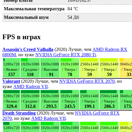
Номер платы
109-D18237
Максимальная температура
84 °C
Максимальный шум
54 Дб
FPS в играх
Assassin's Creed Valhalla
(2020) Лучше, чем
AMD Radeon RX
6800M
, но хуже
NVIDIA GeForce RTX 2080 Ti
.
1280x720
1920x1080
1920x1080
1920x1080
2560x1440
2560x1440
3840x2
/ Низкие /
/ Средние /
/ Высокие
/ Ультра /
/ Ультра /
/ Ультра /
/ Ультр
157
110
91
78
59
59
33
/
Valorant
(2020) Лучше, чем
NVIDIA GeForce RTX 2070
, но
хуже
AMD Radeon VII
.
1280x720
1920x1080
1920x1080
1920x1080
2560x1440
2560x1440
3840x2
/ Низкие /
/ Средние /
/ Высокие
/ Ультра /
/ Ультра /
/ Ультра /
/ Ультр
329.4
312.6
293.5
243.5
199.1
286.3
173
/
Death Stranding
(2020) Лучше, чем
NVIDIA GeForce RTX
2070
, но хуже
AMD Radeon VII
.
1280x720
1920x1080
1920x1080
1920x1080
2560x1440
2560x1440
3840x2