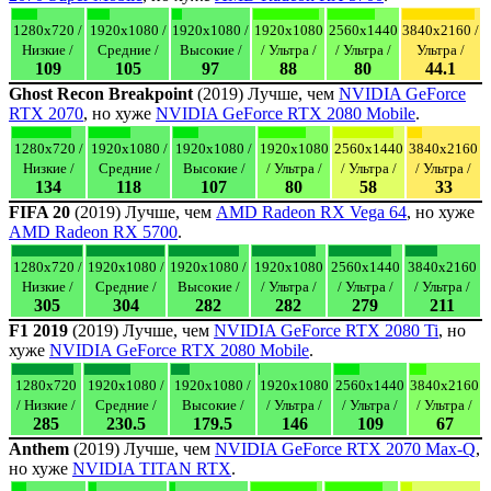
1280x720 /
1920x1080 /
1920x1080 /
1920x1080
2560x1440
3840x2160 /
Низкие /
Средние /
Высокие /
/ Ультра /
/ Ультра /
Ультра /
109
105
97
88
80
44.1
Ghost Recon Breakpoint
(2019) Лучше, чем
NVIDIA GeForce
RTX 2070
, но хуже
NVIDIA GeForce RTX 2080 Mobile
.
1280x720 /
1920x1080 /
1920x1080 /
1920x1080
2560x1440
3840x2160
Низкие /
Средние /
Высокие /
/ Ультра /
/ Ультра /
/ Ультра /
134
118
107
80
58
33
FIFA 20
(2019) Лучше, чем
AMD Radeon RX Vega 64
, но хуже
AMD Radeon RX 5700
.
1280x720 /
1920x1080 /
1920x1080 /
1920x1080
2560x1440
3840x2160
Низкие /
Средние /
Высокие /
/ Ультра /
/ Ультра /
/ Ультра /
305
304
282
282
279
211
F1 2019
(2019) Лучше, чем
NVIDIA GeForce RTX 2080 Ti
, но
хуже
NVIDIA GeForce RTX 2080 Mobile
.
1280x720
1920x1080 /
1920x1080 /
1920x1080
2560x1440
3840x2160
/ Низкие /
Средние /
Высокие /
/ Ультра /
/ Ультра /
/ Ультра /
285
230.5
179.5
146
109
67
Anthem
(2019) Лучше, чем
NVIDIA GeForce RTX 2070 Max-Q
,
но хуже
NVIDIA TITAN RTX
.