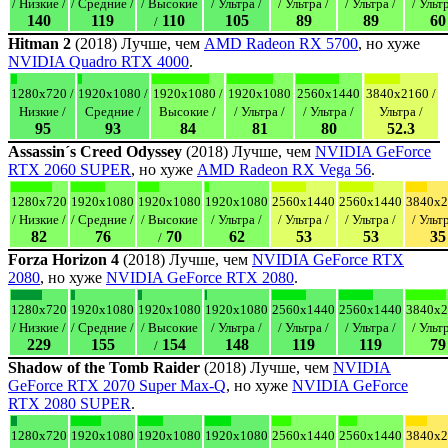
/ Низкие /
/ Средние /
/ Высокие
/ Ультра /
/ Ультра /
/ Ультра /
/ Ультр
140
119
110
105
89
89
60
/
Hitman 2
(2018) Лучше, чем
AMD Radeon RX 5700
, но хуже
NVIDIA Quadro RTX 4000
.
1280x720 /
1920x1080 /
1920x1080 /
1920x1080
2560x1440
3840x2160 /
Низкие /
Средние /
Высокие /
/ Ультра /
/ Ультра /
Ультра /
95
93
84
81
80
52.3
Assassin´s Creed Odyssey
(2018) Лучше, чем
NVIDIA GeForce
RTX 2060 SUPER
, но хуже
AMD Radeon RX Vega 56
.
1280x720
1920x1080
1920x1080
1920x1080
2560x1440
2560x1440
3840x2
/ Низкие /
/ Средние /
/ Высокие
/ Ультра /
/ Ультра /
/ Ультра /
/ Ультр
82
76
70
62
53
53
35
/
Forza Horizon 4
(2018) Лучше, чем
NVIDIA GeForce RTX
2080
, но хуже
NVIDIA GeForce RTX 2080
.
1280x720
1920x1080
1920x1080
1920x1080
2560x1440
2560x1440
3840x2
/ Низкие /
/ Средние /
/ Высокие
/ Ультра /
/ Ультра /
/ Ультра /
/ Ультр
229
155
154
148
119
119
79
/
Shadow of the Tomb Raider
(2018) Лучше, чем
NVIDIA
GeForce RTX 2070 Super Max-Q
, но хуже
NVIDIA GeForce
RTX 2080 SUPER
.
1280x720
1920x1080
1920x1080
1920x1080
2560x1440
2560x1440
3840x2