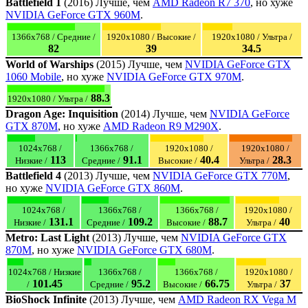
Battlefield 1
(2016) Лучше, чем
AMD Radeon R7 370
, но хуже
NVIDIA GeForce GTX 960M
.
1366x768 / Средние /
1920x1080 / Высокие /
1920x1080 / Ультра /
82
39
34.5
World of Warships
(2015) Лучше, чем
NVIDIA GeForce GTX
1060 Mobile
, но хуже
NVIDIA GeForce GTX 970M
.
88.3
1920x1080 / Ультра /
Dragon Age: Inquisition
(2014) Лучше, чем
NVIDIA GeForce
GTX 870M
, но хуже
AMD Radeon R9 M290X
.
1024x768 /
1366x768 /
1920x1080 /
1920x1080 /
113
91.1
40.4
28.3
Низкие /
Средние /
Высокие /
Ультра /
Battlefield 4
(2013) Лучше, чем
NVIDIA GeForce GTX 770M
,
но хуже
NVIDIA GeForce GTX 860M
.
1024x768 /
1366x768 /
1366x768 /
1920x1080 /
131.1
109.2
88.7
40
Низкие /
Средние /
Высокие /
Ультра /
Metro: Last Light
(2013) Лучше, чем
NVIDIA GeForce GTX
870M
, но хуже
NVIDIA GeForce GTX 680M
.
1024x768 / Низкие
1366x768 /
1366x768 /
1920x1080 /
101.45
95.2
66.75
37
/
Средние /
Высокие /
Ультра /
BioShock Infinite
(2013) Лучше, чем
AMD Radeon RX Vega M