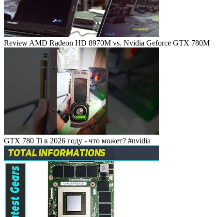
Review AMD Radeon HD 8970M vs. Nvidia Geforce GTX 780M
GTX 780 Ti в 2026 году - что может? #nvidia