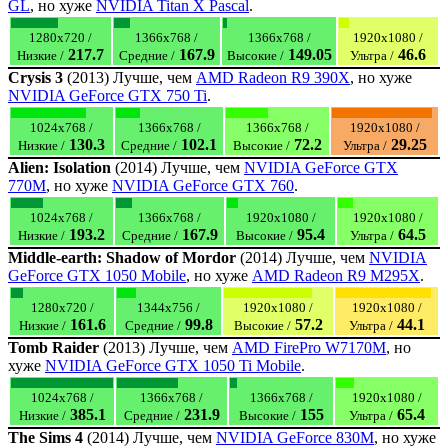
GL
, но хуже
NVIDIA Titan X Pascal
.
1280x720 /
1366x768 /
1366x768 /
1920x1080 /
217.7
167.9
149.05
46.6
Низкие /
Средние /
Высокие /
Ультра /
Crysis 3
(2013) Лучше, чем
AMD Radeon R9 390X
, но хуже
NVIDIA GeForce GTX 750 Ti
.
1024x768 /
1366x768 /
1366x768 /
1920x1080 /
130.3
102.1
72.2
29.25
Низкие /
Средние /
Высокие /
Ультра /
Alien: Isolation
(2014) Лучше, чем
NVIDIA GeForce GTX
770M
, но хуже
NVIDIA GeForce GTX 760
.
1024x768 /
1366x768 /
1920x1080 /
1920x1080 /
193.2
167.9
95.4
64.5
Низкие /
Средние /
Высокие /
Ультра /
Middle-earth: Shadow of Mordor
(2014) Лучше, чем
NVIDIA
GeForce GTX 1050 Mobile
, но хуже
AMD Radeon R9 M295X
.
1280x720 /
1344x756 /
1920x1080 /
1920x1080 /
161.6
99.8
57.2
44.1
Низкие /
Средние /
Высокие /
Ультра /
Tomb Raider
(2013) Лучше, чем
AMD FirePro W7170M
, но
хуже
NVIDIA GeForce GTX 1050 Ti Mobile
.
1024x768 /
1366x768 /
1366x768 /
1920x1080 /
385.1
231.9
155
65.4
Низкие /
Средние /
Высокие /
Ультра /
The Sims 4
(2014) Лучше, чем
NVIDIA GeForce 830M
, но хуже