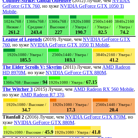
Counter-Strike: Global Offensive
(2012) Лучше, чем
NVIDIA
GeForce GTX 760
, но хуже
NVIDIA GeForce GTX 1050 Ti
Mobile
.
1024x768 /
1366x768 /
1366x768 /
1920x1080
2560x1440
3840x2160
Низкие /
Средние /
Высокие /
/ Ультра /
/ Ультра /
/ Ультра /
261.2
243.4
227
190.7
82.5
74.2
League of Legends
(2019) Лучше, чем
NVIDIA GeForce GTX
760
, но хуже
NVIDIA GeForce GTX 1050 Ti Mobile
.
1920x1080 / Ультра /
2560x1440 / Ультра /
3840x2160 / Ультра /
185.5
103.1
41.2
The Elder Scrolls V: Skyrim
(2011) Лучше, чем
AMD Radeon
HD 8970M
, но хуже
NVIDIA GeForce GTX 880M
.
94
67.15
1366x768 / Высокие /
1920x1080 / Ультра /
The Witcher 3
(2015) Лучше, чем
AMD Radeon RX 560 Mobile
,
но хуже
AMD Radeon R7 370
.
1920x1080 / Высокие /
1920x1080 / Ультра /
2560x1440 / Ультра /
34.7
17.3
20.4
Titanfall 2
(2016) Лучше, чем
NVIDIA GeForce GTX 870M
, но
хуже
NVIDIA GeForce GTX 880M
.
45.9
41.8
1920x1080 / Высокие /
1920x1080 / Ультра /