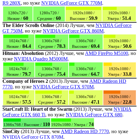
R9 280X
, но хуже
NVIDIA GeForce GTX 770M
.
1280x720 /
1280x720 /
1920x1080 /
1920x1080 /
60
60
59.9
51.4
Низкие /
Средние /
Высокие /
Ультра /
The Elder Scrolls Online
(2014) Лучше, чем
NVIDIA GeForce
GT 750M
, но хуже
NVIDIA GeForce GTX 860M
.
1024x768 /
1366x768 /
1366x768 /
1920x1080 /
84.4
78.3
69.4
50.6
Низкие /
Средние /
Высокие /
Ультра /
Hitman: Absolution
(2012) Лучше, чем
AMD FirePro M5100
, но
хуже
NVIDIA Quadro M5000M
.
1024x768 /
1366x768 /
1366x768 /
1920x1080 /
79.7
75.4
64.7
33.8
Низкие /
Средние /
Высокие /
Ультра /
Company of Heroes 2
(2013) Лучше, чем
AMD Radeon HD
7770
, но хуже
NVIDIA GeForce GTX 970M
.
1024x768 /
1366x768 /
1366x768 /
1920x1080 /
57.5
57.2
47.1
22.8
Низкие /
Средние /
Высокие /
Ультра /
StarCraft II: Heart of the Swarm
(2013) Лучше, чем
NVIDIA
GeForce GTX 660 Ti
, но хуже
NVIDIA GeForce GTX 680
.
110
74
1366x768 / Высокие /
1920x1080 / Ультра /
SimCity
(2013) Лучше, чем
AMD Radeon HD 7770
, но хуже
NVIDIA GeForce GTX 870M
.