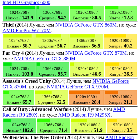
Intel HD Graphics 6000
.
1024x768 /
1366x768 /
1920x1080 /
1920x1080 /
143.9
94.2
80.5
72.8
Низкие /
Средние /
Высокие /
Ультра /
Thief
(2014) Лучше, чем
NVIDIA GeForce GTX 860M
, но хуже
AMD FirePro W7170M
.
1024x768 /
1366x768 /
1366x768 /
1920x1080 /
58.7
56.7
56.5
40.2
Низкие /
Средние /
Высокие /
Ультра /
Far Cry 4
(2014) Лучше, чем
NVIDIA GeForce GTX 870M
, но
хуже
NVIDIA GeForce GTX 880M
.
1024x768 /
1366x768 /
1920x1080 /
1920x1080 /
103.8
95.7
46.6
36.5
Низкие /
Средние /
Высокие /
Ультра /
Assassin's Creed Unity
(2014) Лучше, чем
NVIDIA GeForce
GTX 870M
, но хуже
NVIDIA GeForce GTX 970M
.
1024x768 /
1366x768 /
1920x1080 /
1920x1080 /
65.7
52.5
28.4
21.1
Низкие /
Средние /
Высокие /
Ультра /
Call of Duty: Advanced Warfare
(2014) Лучше, чем
AMD
Radeon R9 280X
, но хуже
AMD Radeon R9 M295X
.
1024x768 /
1366x768 /
1920x1080 /
1920x1080 /
102.6
71.4
51.9
35
Низкие /
Средние /
Высокие /
Ультра /
Wolfenstein: The New Order
(2014) Лучше, чем
AMD Radeon