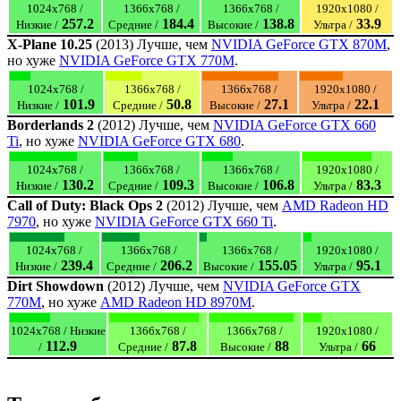
1024x768 /
1366x768 /
1366x768 /
1920x1080 /
257.2
184.4
138.8
33.9
Низкие /
Средние /
Высокие /
Ультра /
X-Plane 10.25
(2013) Лучше, чем
NVIDIA GeForce GTX 870M
,
но хуже
NVIDIA GeForce GTX 770M
.
1024x768 /
1366x768 /
1366x768 /
1920x1080 /
101.9
50.8
27.1
22.1
Низкие /
Средние /
Высокие /
Ультра /
Borderlands 2
(2012) Лучше, чем
NVIDIA GeForce GTX 660
Ti
, но хуже
NVIDIA GeForce GTX 680
.
1024x768 /
1366x768 /
1366x768 /
1920x1080 /
130.2
109.3
106.8
83.3
Низкие /
Средние /
Высокие /
Ультра /
Call of Duty: Black Ops 2
(2012) Лучше, чем
AMD Radeon HD
7970
, но хуже
NVIDIA GeForce GTX 660 Ti
.
1024x768 /
1366x768 /
1366x768 /
1920x1080 /
239.4
206.2
155.05
95.1
Низкие /
Средние /
Высокие /
Ультра /
Dirt Showdown
(2012) Лучше, чем
NVIDIA GeForce GTX
770M
, но хуже
AMD Radeon HD 8970M
.
1024x768 / Низкие
1366x768 /
1366x768 /
1920x1080 /
112.9
87.8
88
66
/
Средние /
Высокие /
Ультра /