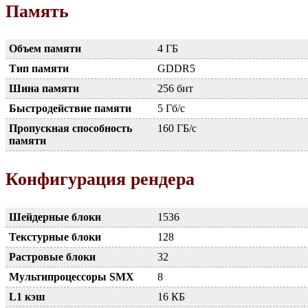
Память
Объем памяти
4 ГБ
Тип памяти
GDDR5
Шина памяти
256 бит
Быстродействие памяти
5 Гб/с
Пропускная способность
160 ГБ/с
памяти
Конфигурация рендера
Шейдерные блоки
1536
Текстурные блоки
128
Растровые блоки
32
Мультипроцессоры SMX
8
L1 кэш
16 КБ