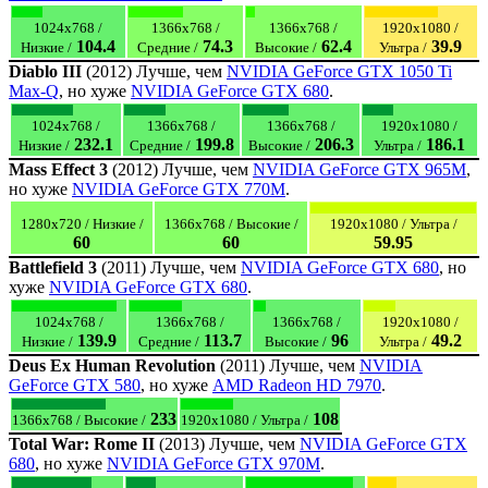
1024x768 /
1366x768 /
1366x768 /
1920x1080 /
104.4
74.3
62.4
39.9
Низкие /
Средние /
Высокие /
Ультра /
Diablo III
(2012) Лучше, чем
NVIDIA GeForce GTX 1050 Ti
Max-Q
, но хуже
NVIDIA GeForce GTX 680
.
1024x768 /
1366x768 /
1366x768 /
1920x1080 /
232.1
199.8
206.3
186.1
Низкие /
Средние /
Высокие /
Ультра /
Mass Effect 3
(2012) Лучше, чем
NVIDIA GeForce GTX 965M
,
но хуже
NVIDIA GeForce GTX 770M
.
1280x720 / Низкие /
1366x768 / Высокие /
1920x1080 / Ультра /
60
60
59.95
Battlefield 3
(2011) Лучше, чем
NVIDIA GeForce GTX 680
, но
хуже
NVIDIA GeForce GTX 680
.
1024x768 /
1366x768 /
1366x768 /
1920x1080 /
139.9
113.7
96
49.2
Низкие /
Средние /
Высокие /
Ультра /
Deus Ex Human Revolution
(2011) Лучше, чем
NVIDIA
GeForce GTX 580
, но хуже
AMD Radeon HD 7970
.
233
108
1366x768 / Высокие /
1920x1080 / Ультра /
Total War: Rome II
(2013) Лучше, чем
NVIDIA GeForce GTX
680
, но хуже
NVIDIA GeForce GTX 970M
.