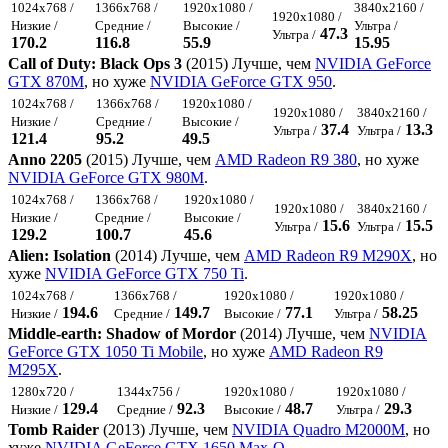
1024x768 /
1366x768 /
1920x1080 /
3840x2160 /
1920x1080 /
Низкие /
Средние /
Высокие /
Ультра /
47.3
Ультра /
170.2
116.8
55.9
15.95
Call of Duty: Black Ops 3
(2015) Лучше, чем
NVIDIA GeForce
GTX 870M
, но хуже
NVIDIA GeForce GTX 950
.
1024x768 /
1366x768 /
1920x1080 /
1920x1080 /
3840x2160 /
Низкие /
Средние /
Высокие /
37.4
13.3
Ультра /
Ультра /
121.4
95.2
49.5
Anno 2205
(2015) Лучше, чем
AMD Radeon R9 380
, но хуже
NVIDIA GeForce GTX 980M
.
1024x768 /
1366x768 /
1920x1080 /
1920x1080 /
3840x2160 /
Низкие /
Средние /
Высокие /
15.6
15.5
Ультра /
Ультра /
129.2
100.7
45.6
Alien: Isolation
(2014) Лучше, чем
AMD Radeon R9 M290X
, но
хуже
NVIDIA GeForce GTX 750 Ti
.
1024x768 /
1366x768 /
1920x1080 /
1920x1080 /
194.6
149.7
77.1
58.25
Низкие /
Средние /
Высокие /
Ультра /
Middle-earth: Shadow of Mordor
(2014) Лучше, чем
NVIDIA
GeForce GTX 1050 Ti Mobile
, но хуже
AMD Radeon R9
M295X
.
1280x720 /
1344x756 /
1920x1080 /
1920x1080 /
129.4
92.3
48.7
29.3
Низкие /
Средние /
Высокие /
Ультра /
Tomb Raider
(2013) Лучше, чем
NVIDIA Quadro M2000M
, но
хуже
NVIDIA GeForce GTX 1650 Max-Q
.