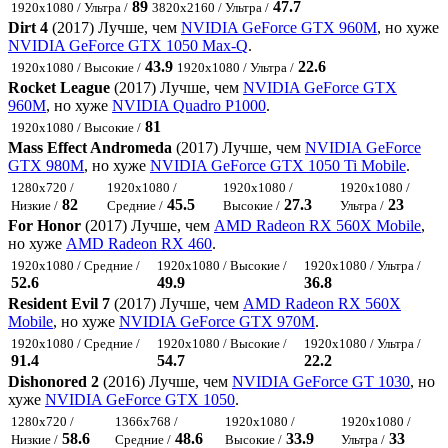
89
47.7
1920x1080 / Ультра /
3820x2160 / Ультра /
Dirt 4
(2017) Лучше, чем
NVIDIA GeForce GTX 960M
, но хуже
NVIDIA GeForce GTX 1050 Max-Q
.
43.9
22.6
1920x1080 / Высокие /
1920x1080 / Ультра /
Rocket League
(2017) Лучше, чем
NVIDIA GeForce GTX
960M
, но хуже
NVIDIA Quadro P1000
.
81
1920x1080 / Высокие /
Mass Effect Andromeda
(2017) Лучше, чем
NVIDIA GeForce
GTX 980M
, но хуже
NVIDIA GeForce GTX 1050 Ti Mobile
.
1280x720 /
1920x1080 /
1920x1080 /
1920x1080 /
82
45.5
27.3
23
Низкие /
Средние /
Высокие /
Ультра /
For Honor
(2017) Лучше, чем
AMD Radeon RX 560X Mobile
,
но хуже
AMD Radeon RX 460
.
1920x1080 / Средние /
1920x1080 / Высокие /
1920x1080 / Ультра /
52.6
49.9
36.8
Resident Evil 7
(2017) Лучше, чем
AMD Radeon RX 560X
Mobile
, но хуже
NVIDIA GeForce GTX 970M
.
1920x1080 / Средние /
1920x1080 / Высокие /
1920x1080 / Ультра /
91.4
54.7
22.2
Dishonored 2
(2016) Лучше, чем
NVIDIA GeForce GT 1030
, но
хуже
NVIDIA GeForce GTX 1050
.
1280x720 /
1366x768 /
1920x1080 /
1920x1080 /
58.6
48.6
33.9
33
Низкие /
Средние /
Высокие /
Ультра /