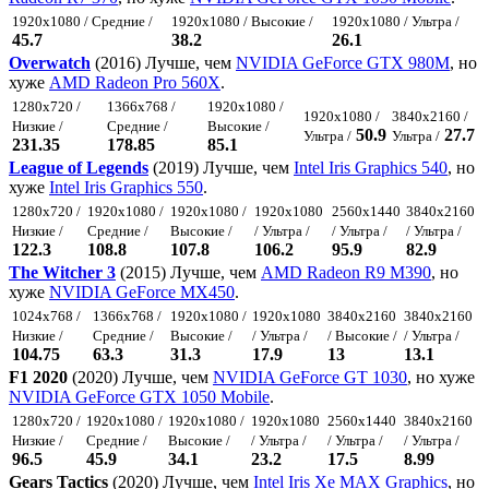
1920x1080 / Средние /
1920x1080 / Высокие /
1920x1080 / Ультра /
45.7
38.2
26.1
Overwatch
(2016) Лучше, чем
NVIDIA GeForce GTX 980M
, но
хуже
AMD Radeon Pro 560X
.
1280x720 /
1366x768 /
1920x1080 /
1920x1080 /
3840x2160 /
Низкие /
Средние /
Высокие /
50.9
27.7
Ультра /
Ультра /
231.35
178.85
85.1
League of Legends
(2019) Лучше, чем
Intel Iris Graphics 540
, но
хуже
Intel Iris Graphics 550
.
1280x720 /
1920x1080 /
1920x1080 /
1920x1080
2560x1440
3840x2160
Низкие /
Средние /
Высокие /
/ Ультра /
/ Ультра /
/ Ультра /
122.3
108.8
107.8
106.2
95.9
82.9
The Witcher 3
(2015) Лучше, чем
AMD Radeon R9 M390
, но
хуже
NVIDIA GeForce MX450
.
1024x768 /
1366x768 /
1920x1080 /
1920x1080
3840x2160
3840x2160
Низкие /
Средние /
Высокие /
/ Ультра /
/ Высокие /
/ Ультра /
104.75
63.3
31.3
17.9
13
13.1
F1 2020
(2020) Лучше, чем
NVIDIA GeForce GT 1030
, но хуже
NVIDIA GeForce GTX 1050 Mobile
.
1280x720 /
1920x1080 /
1920x1080 /
1920x1080
2560x1440
3840x2160
Низкие /
Средние /
Высокие /
/ Ультра /
/ Ультра /
/ Ультра /
96.5
45.9
34.1
23.2
17.5
8.99
Gears Tactics
(2020) Лучше, чем
Intel Iris Xe MAX Graphics
, но