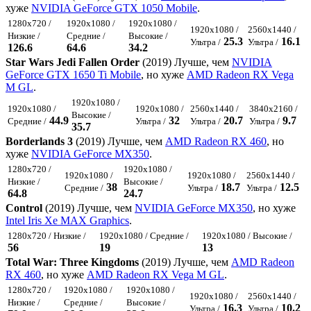
хуже
NVIDIA GeForce GTX 1050 Mobile
.
1280x720 /
1920x1080 /
1920x1080 /
1920x1080 /
2560x1440 /
Низкие /
Средние /
Высокие /
25.3
16.1
Ультра /
Ультра /
126.6
64.6
34.2
Star Wars Jedi Fallen Order
(2019) Лучше, чем
NVIDIA
GeForce GTX 1650 Ti Mobile
, но хуже
AMD Radeon RX Vega
M GL
.
1920x1080 /
1920x1080 /
1920x1080 /
2560x1440 /
3840x2160 /
Высокие /
44.9
32
20.7
9.7
Средние /
Ультра /
Ультра /
Ультра /
35.7
Borderlands 3
(2019) Лучше, чем
AMD Radeon RX 460
, но
хуже
NVIDIA GeForce MX350
.
1280x720 /
1920x1080 /
1920x1080 /
1920x1080 /
2560x1440 /
Низкие /
Высокие /
38
18.7
12.5
Средние /
Ультра /
Ультра /
64.8
24.7
Control
(2019) Лучше, чем
NVIDIA GeForce MX350
, но хуже
Intel Iris Xe MAX Graphics
.
1280x720 / Низкие /
1920x1080 / Средние /
1920x1080 / Высокие /
56
19
13
Total War: Three Kingdoms
(2019) Лучше, чем
AMD Radeon
RX 460
, но хуже
AMD Radeon RX Vega M GL
.
1280x720 /
1920x1080 /
1920x1080 /
1920x1080 /
2560x1440 /
Низкие /
Средние /
Высокие /
16.3
10.2
Ультра /
Ультра /