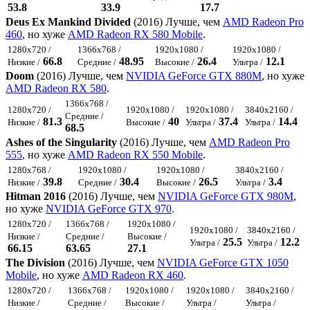
53.8
33.9
17.7
Deus Ex Mankind Divided
(2016) Лучше, чем
AMD Radeon Pro
460
, но хуже
AMD Radeon RX 580 Mobile
.
1280x720 /
1366x768 /
1920x1080 /
1920x1080 /
66.8
48.95
26.4
12.1
Низкие /
Средние /
Высокие /
Ультра /
Doom
(2016) Лучше, чем
NVIDIA GeForce GTX 880M
, но хуже
AMD Radeon RX 580
.
1366x768 /
1280x720 /
1920x1080 /
1920x1080 /
3840x2160 /
Средние /
81.3
40
37.4
14.4
Низкие /
Высокие /
Ультра /
Ультра /
68.5
Ashes of the Singularity
(2016) Лучше, чем
AMD Radeon Pro
555
, но хуже
AMD Radeon RX 550 Mobile
.
1280x768 /
1920x1080 /
1920x1080 /
3840x2160 /
39.8
30.4
26.5
3.4
Низкие /
Средние /
Высокие /
Ультра /
Hitman 2016
(2016) Лучше, чем
NVIDIA GeForce GTX 980M
,
но хуже
NVIDIA GeForce GTX 970
.
1280x720 /
1366x768 /
1920x1080 /
1920x1080 /
3840x2160 /
Низкие /
Средние /
Высокие /
25.5
12.2
Ультра /
Ультра /
66.15
63.65
27.1
The Division
(2016) Лучше, чем
NVIDIA GeForce GTX 1050
Mobile
, но хуже
AMD Radeon RX 460
.
1280x720 /
1366x768 /
1920x1080 /
1920x1080 /
3840x2160 /
Низкие /
Средние /
Высокие /
Ультра /
Ультра /