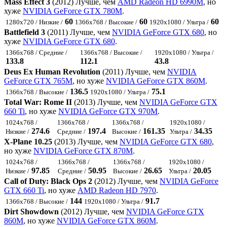
Mass Effect 3
(2012) Лучше, чем
AMD Radeon HD 6990M
, но
хуже
NVIDIA GeForce GTX 780M
.
60
60
60
1280x720 / Низкие /
1366x768 / Высокие /
1920x1080 / Ультра /
Battlefield 3
(2011) Лучше, чем
NVIDIA GeForce GTX 680
, но
хуже
NVIDIA GeForce GTX 680
.
1366x768 / Средние /
1366x768 / Высокие /
1920x1080 / Ультра /
133.8
112.1
43.8
Deus Ex Human Revolution
(2011) Лучше, чем
NVIDIA
GeForce GTX 765M
, но хуже
NVIDIA GeForce GTX 860M
.
136.5
75.1
1366x768 / Высокие /
1920x1080 / Ультра /
Total War: Rome II
(2013) Лучше, чем
NVIDIA GeForce GTX
660 Ti
, но хуже
NVIDIA GeForce GTX 970M
.
1024x768 /
1366x768 /
1366x768 /
1920x1080 /
274.6
197.4
161.35
34.35
Низкие /
Средние /
Высокие /
Ультра /
X-Plane 10.25
(2013) Лучше, чем
NVIDIA GeForce GTX 680
,
но хуже
NVIDIA GeForce GTX 870M
.
1024x768 /
1366x768 /
1366x768 /
1920x1080 /
97.85
50.95
26.65
20.05
Низкие /
Средние /
Высокие /
Ультра /
Call of Duty: Black Ops 2
(2012) Лучше, чем
NVIDIA GeForce
GTX 660 Ti
, но хуже
AMD Radeon HD 7970
.
144
91.7
1366x768 / Высокие /
1920x1080 / Ультра /
Dirt Showdown
(2012) Лучше, чем
NVIDIA GeForce GTX
860M
, но хуже
NVIDIA GeForce GTX 860M
.