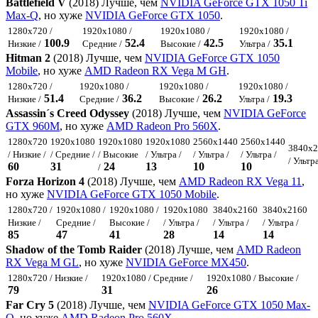
Battlefield V
(2018) Лучше, чем
NVIDIA GeForce GTX 1050 Ti
Max-Q
, но хуже
NVIDIA GeForce GTX 1050
.
1280x720 /
1920x1080 /
1920x1080 /
1920x1080 /
100.9
52.4
42.5
35.1
Низкие /
Средние /
Высокие /
Ультра /
Hitman 2
(2018) Лучше, чем
NVIDIA GeForce GTX 1050
Mobile
, но хуже
AMD Radeon RX Vega M GH
.
1280x720 /
1920x1080 /
1920x1080 /
1920x1080 /
51.4
36.2
26.2
19.3
Низкие /
Средние /
Высокие /
Ультра /
Assassin´s Creed Odyssey
(2018) Лучше, чем
NVIDIA GeForce
GTX 960M
, но хуже
AMD Radeon Pro 560X
.
1280x720
1920x1080
1920x1080
1920x1080
2560x1440
2560x1440
3840x2
/ Низкие /
/ Средние /
/ Высокие
/ Ультра /
/ Ультра /
/ Ультра /
/ Ультра
60
31
24
13
10
10
/
Forza Horizon 4
(2018) Лучше, чем
AMD Radeon RX Vega 11
,
но хуже
NVIDIA GeForce GTX 1050 Mobile
.
1280x720 /
1920x1080 /
1920x1080 /
1920x1080
3840x2160
3840x2160
Низкие /
Средние /
Высокие /
/ Ультра /
/ Ультра /
/ Ультра /
85
47
41
28
14
14
Shadow of the Tomb Raider
(2018) Лучше, чем
AMD Radeon
RX Vega M GL
, но хуже
NVIDIA GeForce MX450
.
1280x720 / Низкие /
1920x1080 / Средние /
1920x1080 / Высокие /
79
31
26
Far Cry 5
(2018) Лучше, чем
NVIDIA GeForce GTX 1050 Max-
Q
, но хуже
AMD Radeon Pro 560X
.