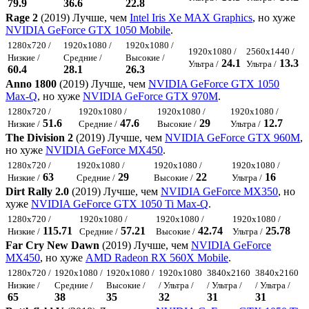
79.9
36.6
22.8
Rage 2
(2019) Лучше, чем
Intel Iris Xe MAX Graphics
, но хуже
NVIDIA GeForce GTX 1050 Mobile
.
1280x720 /
1920x1080 /
1920x1080 /
1920x1080 /
2560x1440 /
Низкие /
Средние /
Высокие /
24.1
13.3
Ультра /
Ультра /
60.4
28.1
26.3
Anno 1800
(2019) Лучше, чем
NVIDIA GeForce GTX 1050
Max-Q
, но хуже
NVIDIA GeForce GTX 970M
.
1280x720 /
1920x1080 /
1920x1080 /
1920x1080 /
51.6
47.6
29
12.7
Низкие /
Средние /
Высокие /
Ультра /
The Division 2
(2019) Лучше, чем
NVIDIA GeForce GTX 960M
,
но хуже
NVIDIA GeForce MX450
.
1280x720 /
1920x1080 /
1920x1080 /
1920x1080 /
63
29
22
16
Низкие /
Средние /
Высокие /
Ультра /
Dirt Rally 2.0
(2019) Лучше, чем
NVIDIA GeForce MX350
, но
хуже
NVIDIA GeForce GTX 1050 Ti Max-Q
.
1280x720 /
1920x1080 /
1920x1080 /
1920x1080 /
115.71
57.21
42.74
25.78
Низкие /
Средние /
Высокие /
Ультра /
Far Cry New Dawn
(2019) Лучше, чем
NVIDIA GeForce
MX450
, но хуже
AMD Radeon RX 560X Mobile
.
1280x720 /
1920x1080 /
1920x1080 /
1920x1080
3840x2160
3840x2160
Низкие /
Средние /
Высокие /
/ Ультра /
/ Ультра /
/ Ультра /
65
38
35
32
31
31