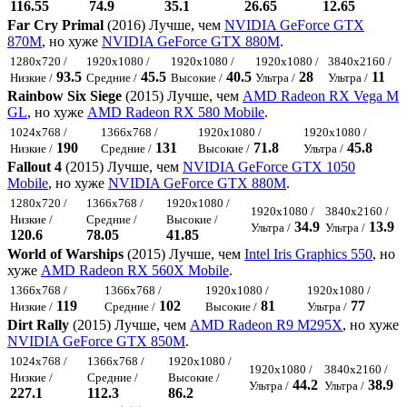
116.55
74.9
35.1
26.65
12.65
Far Cry Primal
(2016) Лучше, чем
NVIDIA GeForce GTX
870M
, но хуже
NVIDIA GeForce GTX 880M
.
1280x720 /
1920x1080 /
1920x1080 /
1920x1080 /
3840x2160 /
93.5
45.5
40.5
28
11
Низкие /
Средние /
Высокие /
Ультра /
Ультра /
Rainbow Six Siege
(2015) Лучше, чем
AMD Radeon RX Vega M
GL
, но хуже
AMD Radeon RX 580 Mobile
.
1024x768 /
1366x768 /
1920x1080 /
1920x1080 /
190
131
71.8
45.8
Низкие /
Средние /
Высокие /
Ультра /
Fallout 4
(2015) Лучше, чем
NVIDIA GeForce GTX 1050
Mobile
, но хуже
NVIDIA GeForce GTX 880M
.
1280x720 /
1366x768 /
1920x1080 /
1920x1080 /
3840x2160 /
Низкие /
Средние /
Высокие /
34.9
13.9
Ультра /
Ультра /
120.6
78.05
41.85
World of Warships
(2015) Лучше, чем
Intel Iris Graphics 550
, но
хуже
AMD Radeon RX 560X Mobile
.
1366x768 /
1366x768 /
1920x1080 /
1920x1080 /
119
102
81
77
Низкие /
Средние /
Высокие /
Ультра /
Dirt Rally
(2015) Лучше, чем
AMD Radeon R9 M295X
, но хуже
NVIDIA GeForce GTX 850M
.
1024x768 /
1366x768 /
1920x1080 /
1920x1080 /
3840x2160 /
Низкие /
Средние /
Высокие /
44.2
38.9
Ультра /
Ультра /
227.1
112.3
86.2