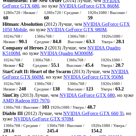
Wolfenstein: The New Order
(2014) Лучше, чем
NVIDIA
GeForce GTX 680
, но хуже
NVIDIA GeForce GTX 860M
.
1280x720 / Низкие /
1280x720 / Средние /
1920x1080 / Высокие /
60
60
59
Hitman: Absolution
(2012) Лучше, чем
NVIDIA GeForce GTX
1050 Mobile
, но хуже
NVIDIA GeForce GTX 980M
.
1024x768 /
1366x768 /
1366x768 /
1920x1080 /
90.1
84.8
63.3
28.1
Низкие /
Средние /
Высокие /
Ультра /
Company of Heroes 2
(2013) Лучше, чем
NVIDIA Quadro
K5100M
, но хуже
NVIDIA Quadro M3000M
.
1024x768 /
1366x768 /
1366x768 /
1920x1080 /
62
55.1
45.4
20.7
Низкие /
Средние /
Высокие /
Ультра /
StarCraft II: Heart of the Swarm
(2013) Лучше, чем
NVIDIA
GeForce GTX 660M
, но хуже
NVIDIA GeForce GTX 950M
.
1024x768 /
1366x768 /
1366x768 /
1920x1080 /
248
138
123
63.2
Низкие /
Средние /
Высокие /
Ультра /
SimCity
(2013) Лучше, чем
NVIDIA GeForce GTX 680
, но хуже
AMD Radeon HD 7970
.
103
48.7
1366x768 / Высокие /
1920x1080 / Ультра /
Diablo III
(2012) Лучше, чем
NVIDIA GeForce GTX 660 Ti
, но
хуже
NVIDIA GeForce GTX 970M
.
1366x768 / Средние /
1366x768 / Высокие /
1920x1080 / Ультра /
281.6
245.4
154.2