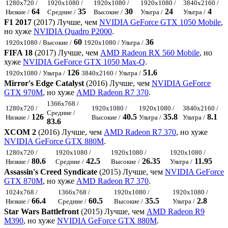
1280x720 /
1920x1080 /
1920x1080 /
1920x1080 /
3840x2160 /
64
35
30
24
4
Низкие /
Средние /
Высокие /
Ультра /
Ультра /
F1 2017
(2017) Лучше, чем
NVIDIA GeForce GTX 1050 Mobile
,
но хуже
NVIDIA Quadro P2000
.
60
36
1920x1080 / Высокие /
1920x1080 / Ультра /
FIFA 18
(2017) Лучше, чем
AMD Radeon RX 560 Mobile
, но
хуже
NVIDIA GeForce GTX 1050 Max-Q
.
126
51.6
1920x1080 / Ультра /
3840x2160 / Ультра /
Mirror's Edge Catalyst
(2016) Лучше, чем
NVIDIA GeForce
GTX 970M
, но хуже
AMD Radeon R7 370
.
1366x768 /
1280x720 /
1920x1080 /
1920x1080 /
3840x2160 /
Средние /
126
40.5
35.8
8.1
Низкие /
Высокие /
Ультра /
Ультра /
83.6
XCOM 2
(2016) Лучше, чем
AMD Radeon R7 370
, но хуже
NVIDIA GeForce GTX 880M
.
1280x720 /
1920x1080 /
1920x1080 /
1920x1080 /
80.6
42.5
26.35
11.95
Низкие /
Средние /
Высокие /
Ультра /
Assassin's Creed Syndicate
(2015) Лучше, чем
NVIDIA GeForce
GTX 870M
, но хуже
AMD Radeon R7 370
.
1024x768 /
1366x768 /
1920x1080 /
1920x1080 /
66.4
60.5
35.5
2.8
Низкие /
Средние /
Высокие /
Ультра /
Star Wars Battlefront
(2015) Лучше, чем
AMD Radeon R9
M390
, но хуже
NVIDIA GeForce GTX 880M
.