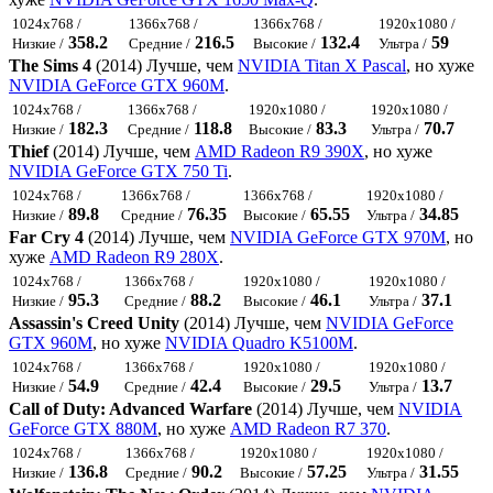
1024x768 /
1366x768 /
1366x768 /
1920x1080 /
358.2
216.5
132.4
59
Низкие /
Средние /
Высокие /
Ультра /
The Sims 4
(2014) Лучше, чем
NVIDIA Titan X Pascal
, но хуже
NVIDIA GeForce GTX 960M
.
1024x768 /
1366x768 /
1920x1080 /
1920x1080 /
182.3
118.8
83.3
70.7
Низкие /
Средние /
Высокие /
Ультра /
Thief
(2014) Лучше, чем
AMD Radeon R9 390X
, но хуже
NVIDIA GeForce GTX 750 Ti
.
1024x768 /
1366x768 /
1366x768 /
1920x1080 /
89.8
76.35
65.55
34.85
Низкие /
Средние /
Высокие /
Ультра /
Far Cry 4
(2014) Лучше, чем
NVIDIA GeForce GTX 970M
, но
хуже
AMD Radeon R9 280X
.
1024x768 /
1366x768 /
1920x1080 /
1920x1080 /
95.3
88.2
46.1
37.1
Низкие /
Средние /
Высокие /
Ультра /
Assassin's Creed Unity
(2014) Лучше, чем
NVIDIA GeForce
GTX 960M
, но хуже
NVIDIA Quadro K5100M
.
1024x768 /
1366x768 /
1920x1080 /
1920x1080 /
54.9
42.4
29.5
13.7
Низкие /
Средние /
Высокие /
Ультра /
Call of Duty: Advanced Warfare
(2014) Лучше, чем
NVIDIA
GeForce GTX 880M
, но хуже
AMD Radeon R7 370
.
1024x768 /
1366x768 /
1920x1080 /
1920x1080 /
136.8
90.2
57.25
31.55
Низкие /
Средние /
Высокие /
Ультра /