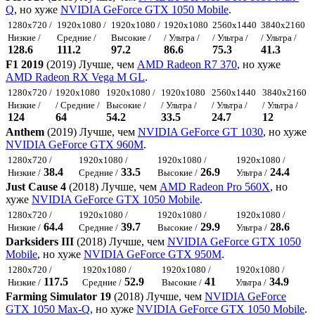
Q
, но хуже
NVIDIA GeForce GTX 1050 Mobile
.
1280x720 /
1920x1080 /
1920x1080 /
1920x1080
2560x1440
3840x2160
Низкие /
Средние /
Высокие /
/ Ультра /
/ Ультра /
/ Ультра /
128.6
111.2
97.2
86.6
75.3
41.3
F1 2019
(2019) Лучше, чем
AMD Radeon R7 370
, но хуже
AMD Radeon RX Vega M GL
.
1280x720 /
1920x1080
1920x1080 /
1920x1080
2560x1440
3840x2160
Низкие /
/ Средние /
Высокие /
/ Ультра /
/ Ультра /
/ Ультра /
124
64
54.2
33.5
24.7
12
Anthem
(2019) Лучше, чем
NVIDIA GeForce GT 1030
, но хуже
NVIDIA GeForce GTX 960M
.
1280x720 /
1920x1080 /
1920x1080 /
1920x1080 /
38.4
33.5
26.9
24.4
Низкие /
Средние /
Высокие /
Ультра /
Just Cause 4
(2018) Лучше, чем
AMD Radeon Pro 560X
, но
хуже
NVIDIA GeForce GTX 1050 Mobile
.
1280x720 /
1920x1080 /
1920x1080 /
1920x1080 /
64.4
39.7
29.9
28.6
Низкие /
Средние /
Высокие /
Ультра /
Darksiders III
(2018) Лучше, чем
NVIDIA GeForce GTX 1050
Mobile
, но хуже
NVIDIA GeForce GTX 950M
.
1280x720 /
1920x1080 /
1920x1080 /
1920x1080 /
117.5
52.9
41
34.9
Низкие /
Средние /
Высокие /
Ультра /
Farming Simulator 19
(2018) Лучше, чем
NVIDIA GeForce
GTX 1050 Max-Q
, но хуже
NVIDIA GeForce GTX 1050 Mobile
.