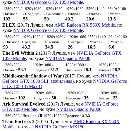
хуже
NVIDIA GeForce GTX 1050 Mobile
.
1280x720 /
1920x1080
1920x1080
1920x1080
2560x1440
3840x2160
Низкие /
/ Средние /
/ Высокие /
/ Ультра /
/ Ультра /
/ Ультра /
102
55
50
40.2
20.6
13.6
ELEX
(2017) Лучше, чем
AMD Radeon RX 560X Mobile
, но
хуже
NVIDIA GeForce GTX 1050 Mobile
.
1280x720
1920x1080 /
1920x1080 /
1920x1080
2560x1440
3840x2160
/ Низкие /
Средние /
Высокие /
/ Ультра /
/ Ультра /
/ Ультра /
93
43.3
34.5
26
16.5
6.6
The Evil Within 2
(2017) Лучше, чем
NVIDIA GeForce GTX
1050 Mobile
, но хуже
NVIDIA Quadro P2000
.
1280x720 /
1920x1080 /
1920x1080 /
1920x1080 /
53.1
31.3
28.1
26.3
Низкие /
Средние /
Высокие /
Ультра /
Middle-earth: Shadow of War
(2017) Лучше, чем
NVIDIA
GeForce GTX 1080 SLI (мобильная)
, но хуже
NVIDIA GeForce
GTX 1050 Ti Max-Q
.
1280x720 /
1920x1080 /
1920x1080 /
1920x1080 /
102
50
35
23
Низкие /
Средние /
Высокие /
Ультра /
Ark Survival Evolved
(2017) Лучше, чем
NVIDIA GeForce
GTX 1050 Mobile
, но хуже
NVIDIA Quadro P2000
.
78
24.5
1280x720 / Низкие /
1920x1080 / Средние /
Team Fortress 2
(2017) Лучше, чем
AMD Radeon RX 560X
Mobile
, но хуже
NVIDIA GeForce MX150
.