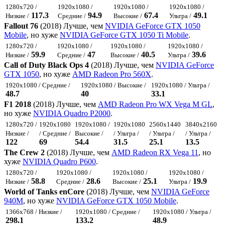
1280x720 /
1920x1080 /
1920x1080 /
1920x1080 /
117.3
94.9
67.4
49.1
Низкие /
Средние /
Высокие /
Ультра /
Fallout 76
(2018) Лучше, чем
NVIDIA GeForce GTX 1050
Mobile
, но хуже
NVIDIA GeForce GTX 1050 Ti Mobile
.
1280x720 /
1920x1080 /
1920x1080 /
1920x1080 /
59.9
47
40.5
39.6
Низкие /
Средние /
Высокие /
Ультра /
Call of Duty Black Ops 4
(2018) Лучше, чем
NVIDIA GeForce
GTX 1050
, но хуже
AMD Radeon Pro 560X
.
1920x1080 / Средние /
1920x1080 / Высокие /
1920x1080 / Ультра /
48.7
40
33.1
F1 2018
(2018) Лучше, чем
AMD Radeon Pro WX Vega M GL
,
но хуже
NVIDIA Quadro P2000
.
1280x720 /
1920x1080
1920x1080 /
1920x1080
2560x1440
3840x2160
Низкие /
/ Средние /
Высокие /
/ Ультра /
/ Ультра /
/ Ультра /
122
69
54.4
31.5
25.1
13.5
The Crew 2
(2018) Лучше, чем
AMD Radeon RX Vega 11
, но
хуже
NVIDIA Quadro P600
.
1280x720 /
1920x1080 /
1920x1080 /
1920x1080 /
58.8
28.6
25.1
19.9
Низкие /
Средние /
Высокие /
Ультра /
World of Tanks enCore
(2018) Лучше, чем
NVIDIA GeForce
940M
, но хуже
NVIDIA GeForce GTX 1050 Mobile
.
1366x768 / Низкие /
1920x1080 / Средние /
1920x1080 / Ультра /
298.1
133.2
48.9