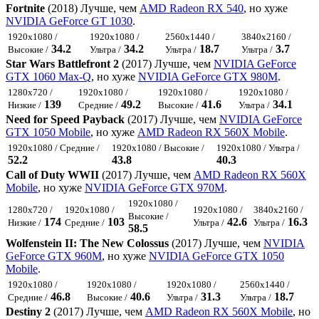
Fortnite
(2018) Лучше, чем
AMD Radeon RX 540
, но хуже
NVIDIA GeForce GT 1030
.
1920x1080 /
1920x1080 /
2560x1440 /
3840x2160 /
34.2
34.2
18.7
3.7
Высокие /
Ультра /
Ультра /
Ультра /
Star Wars Battlefront 2
(2017) Лучше, чем
NVIDIA GeForce
GTX 1060 Max-Q
, но хуже
NVIDIA GeForce GTX 980M
.
1280x720 /
1920x1080 /
1920x1080 /
1920x1080 /
139
49.2
41.6
34.1
Низкие /
Средние /
Высокие /
Ультра /
Need for Speed Payback
(2017) Лучше, чем
NVIDIA GeForce
GTX 1050 Mobile
, но хуже
AMD Radeon RX 560X Mobile
.
1920x1080 / Средние /
1920x1080 / Высокие /
1920x1080 / Ультра /
52.2
43.8
40.3
Call of Duty WWII
(2017) Лучше, чем
AMD Radeon RX 560X
Mobile
, но хуже
NVIDIA GeForce GTX 970M
.
1920x1080 /
1280x720 /
1920x1080 /
1920x1080 /
3840x2160 /
Высокие /
174
103
42.6
16.3
Низкие /
Средние /
Ультра /
Ультра /
58.5
Wolfenstein II: The New Colossus
(2017) Лучше, чем
NVIDIA
GeForce GTX 960M
, но хуже
NVIDIA GeForce GTX 1050
Mobile
.
1920x1080 /
1920x1080 /
1920x1080 /
2560x1440 /
46.8
40.6
31.3
18.7
Средние /
Высокие /
Ультра /
Ультра /
Destiny 2
(2017) Лучше, чем
AMD Radeon RX 560X Mobile
, но