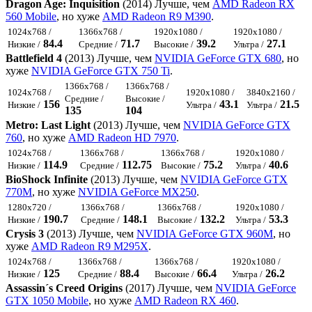
Dragon Age: Inquisition
(2014) Лучше, чем
AMD Radeon RX
560 Mobile
, но хуже
AMD Radeon R9 M390
.
1024x768 /
1366x768 /
1920x1080 /
1920x1080 /
84.4
71.7
39.2
27.1
Низкие /
Средние /
Высокие /
Ультра /
Battlefield 4
(2013) Лучше, чем
NVIDIA GeForce GTX 680
, но
хуже
NVIDIA GeForce GTX 750 Ti
.
1366x768 /
1366x768 /
1024x768 /
1920x1080 /
3840x2160 /
Средние /
Высокие /
156
43.1
21.5
Низкие /
Ультра /
Ультра /
135
104
Metro: Last Light
(2013) Лучше, чем
NVIDIA GeForce GTX
760
, но хуже
AMD Radeon HD 7970
.
1024x768 /
1366x768 /
1366x768 /
1920x1080 /
114.9
112.75
75.2
40.6
Низкие /
Средние /
Высокие /
Ультра /
BioShock Infinite
(2013) Лучше, чем
NVIDIA GeForce GTX
770M
, но хуже
NVIDIA GeForce MX250
.
1280x720 /
1366x768 /
1366x768 /
1920x1080 /
190.7
148.1
132.2
53.3
Низкие /
Средние /
Высокие /
Ультра /
Crysis 3
(2013) Лучше, чем
NVIDIA GeForce GTX 960M
, но
хуже
AMD Radeon R9 M295X
.
1024x768 /
1366x768 /
1366x768 /
1920x1080 /
125
88.4
66.4
26.2
Низкие /
Средние /
Высокие /
Ультра /
Assassin´s Creed Origins
(2017) Лучше, чем
NVIDIA GeForce
GTX 1050 Mobile
, но хуже
AMD Radeon RX 460
.