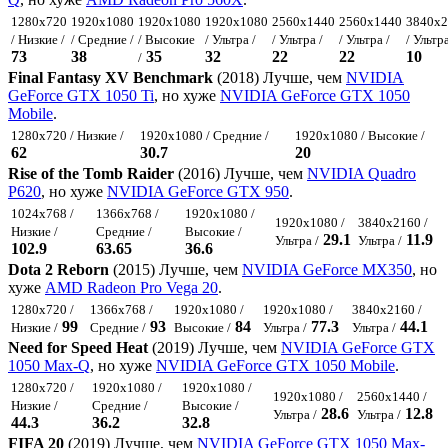
1280x720
1920x1080
1920x1080
1920x1080
2560x1440
2560x1440
3840x2
/ Низкие /
/ Средние /
/ Высокие
/ Ультра /
/ Ультра /
/ Ультра /
/ Ультра
73
38
35
32
22
22
10
/
Final Fantasy XV Benchmark
(2018) Лучше, чем
NVIDIA
GeForce GTX 1050 Ti
, но хуже
NVIDIA GeForce GTX 1050
Mobile
.
1280x720 / Низкие /
1920x1080 / Средние /
1920x1080 / Высокие /
62
30.7
20
Rise of the Tomb Raider
(2016) Лучше, чем
NVIDIA Quadro
P620
, но хуже
NVIDIA GeForce GTX 950
.
1024x768 /
1366x768 /
1920x1080 /
1920x1080 /
3840x2160 /
Низкие /
Средние /
Высокие /
29.1
11.9
Ультра /
Ультра /
102.9
63.65
36.6
Dota 2 Reborn
(2015) Лучше, чем
NVIDIA GeForce MX350
, но
хуже
AMD Radeon Pro Vega 20
.
1280x720 /
1366x768 /
1920x1080 /
1920x1080 /
3840x2160 /
99
93
84
77.3
44.1
Низкие /
Средние /
Высокие /
Ультра /
Ультра /
Need for Speed Heat
(2019) Лучше, чем
NVIDIA GeForce GTX
1050 Max-Q
, но хуже
NVIDIA GeForce GTX 1050 Mobile
.
1280x720 /
1920x1080 /
1920x1080 /
1920x1080 /
2560x1440 /
Низкие /
Средние /
Высокие /
28.6
12.8
Ультра /
Ультра /
44.3
36.2
32.8
FIFA 20
(2019) Лучше, чем
NVIDIA GeForce GTX 1050 Max-