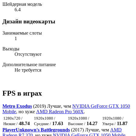
Шейдерная модель
6.4
Дизайн видеокарты
Занимаемые слоты
1
Выходы
Отсутствуют
Дополнительное питание
Не требуется
FPS в играх
Metro Exodus
(2019) Лучше, чем
NVIDIA GeForce GTX 1050
Mobile
, но хуже
AMD Radeon Pro 560X
.
1280x720 /
1920x1080 /
1920x1080 /
1920x1080 /
48.74
17.63
14.27
11.87
Низкие /
Средние /
Высокие /
Ультра /
PlayerUnknown's Battlegrounds
(2017) Лучше, чем
AMD
Radeon R7 370
, но хуже
NVIDIA GeForce GTX 1050 Mobile
.