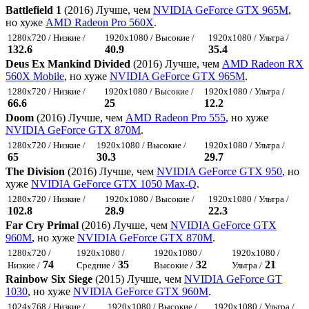
Battlefield 1
(2016) Лучше, чем
NVIDIA GeForce GTX 965M
,
но хуже
AMD Radeon Pro 560X
.
1280x720 / Низкие /
1920x1080 / Высокие /
1920x1080 / Ультра /
132.6
40.9
35.4
Deus Ex Mankind Divided
(2016) Лучше, чем
AMD Radeon RX
560X Mobile
, но хуже
NVIDIA GeForce GTX 965M
.
1280x720 / Низкие /
1920x1080 / Высокие /
1920x1080 / Ультра /
66.6
25
12.2
Doom
(2016) Лучше, чем
AMD Radeon Pro 555
, но хуже
NVIDIA GeForce GTX 870M
.
1280x720 / Низкие /
1920x1080 / Высокие /
1920x1080 / Ультра /
65
30.3
29.7
The Division
(2016) Лучше, чем
NVIDIA GeForce GTX 950
, но
хуже
NVIDIA GeForce GTX 1050 Max-Q
.
1280x720 / Низкие /
1920x1080 / Высокие /
1920x1080 / Ультра /
102.8
28.9
22.3
Far Cry Primal
(2016) Лучше, чем
NVIDIA GeForce GTX
960M
, но хуже
NVIDIA GeForce GTX 870M
.
1280x720 /
1920x1080 /
1920x1080 /
1920x1080 /
74
35
32
21
Низкие /
Средние /
Высокие /
Ультра /
Rainbow Six Siege
(2015) Лучше, чем
NVIDIA GeForce GT
1030
, но хуже
NVIDIA GeForce GTX 960M
.
1024x768 / Низкие /
1920x1080 / Высокие /
1920x1080 / Ультра /