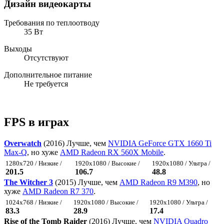
Дизайн видеокарты
Требования по теплоотводу
35 Вт
Выходы
Отсутствуют
Дополнительное питание
Не требуется
FPS в играх
Overwatch
(2016) Лучше, чем
NVIDIA GeForce GTX 1660 Ti
Max-Q
, но хуже
AMD Radeon RX 560X Mobile
.
1280x720 / Низкие /
1920x1080 / Высокие /
1920x1080 / Ультра /
201.5
106.7
48.8
The Witcher 3
(2015) Лучше, чем
AMD Radeon R9 M390
, но
хуже
AMD Radeon R7 370
.
1024x768 / Низкие /
1920x1080 / Высокие /
1920x1080 / Ультра /
83.3
28.9
17.4
Rise of the Tomb Raider
(2016) Лучше, чем
NVIDIA Quadro