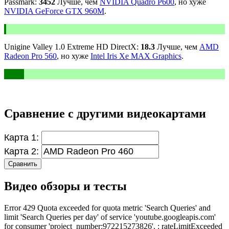
Passmark:
3452
Лучше, чем
NVIDIA Quadro P600
, но хуже
NVIDIA GeForce GTX 960M
.
Unigine Valley 1.0 Extreme HD DirectX:
18.3
Лучше, чем
AMD
Radeon Pro 560
, но хуже
Intel Iris Xe MAX Graphics
.
Сравнение с другими видеокартами
Карта 1:
Карта 2:
Сравнить
Видео обзоры и тесты
Error 429 Quota exceeded for quota metric 'Search Queries' and
limit 'Search Queries per day' of service 'youtube.googleapis.com'
for consumer 'project_number:972215273826'. : rateLimitExceeded