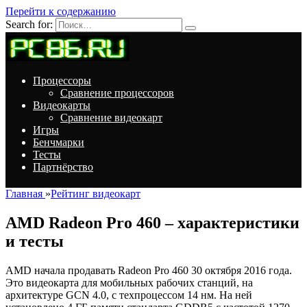
Перейти к содержанию
Search for:
Процессоры
Сравнение процессоров
Видеокарты
Сравнение видеокарт
Игры
Бенчмарки
Тесты
Партнёрство
Главная
»
Рейтинг видеокарт
AMD Radeon Pro 460 – характеристики
и тесты
AMD начала продавать Radeon Pro 460 30 октября 2016 года.
Это видеокарта для мобильных рабочих станций, на
архитектуре GCN 4.0, с техпроцессом 14 нм. На ней