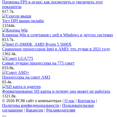
Проверка FPS в играх: как посмотреть и увеличить этот
показатель
6
17.7к.
Тест DPI мыши онлайн
13
344к.
Клавиша Win и сочетания с ней в Windows и других системах
8
13.7к.
Сравнение процессоров Intel и AMD: что лучше в 2021 году
13
62.4к.
Самые лучшие процессоры на 775 сокет
0
33.8к.
Процессоры на сокет AM3
0
3.4к.
Форматирование SD карты и почему оно может не работать
13
21.8к.
© 2026 PC86 сайт о компьютерах |
О нас
|
Контакты
|
Политика конфиденциальности
|
Пользовательское
соглашение
|
Вакансии
|
Рекламодателям