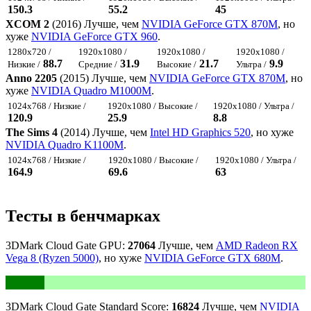
150.3
55.2
45
XCOM 2
(2016) Лучше, чем
NVIDIA GeForce GTX 870M
, но
хуже
NVIDIA GeForce GTX 960
.
1280x720 /
1920x1080 /
1920x1080 /
1920x1080 /
88.7
31.9
21.7
9.9
Низкие /
Средние /
Высокие /
Ультра /
Anno 2205
(2015) Лучше, чем
NVIDIA GeForce GTX 870M
, но
хуже
NVIDIA Quadro M1000M
.
1024x768 / Низкие /
1920x1080 / Высокие /
1920x1080 / Ультра /
120.9
25.9
8.8
The Sims 4
(2014) Лучше, чем
Intel HD Graphics 520
, но хуже
NVIDIA Quadro K1100M
.
1024x768 / Низкие /
1920x1080 / Высокие /
1920x1080 / Ультра /
164.9
69.6
63
Тесты в бенчмарках
3DMark Cloud Gate GPU:
27064
Лучше, чем
AMD Radeon RX
Vega 8 (Ryzen 5000)
, но хуже
NVIDIA GeForce GTX 680M
.
3DMark Cloud Gate Standard Score:
16824
Лучше, чем
NVIDIA