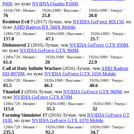
P600
, но хуже
NVIDIA Quadro P2000
.
1024x768 / Низкие /
1920x1080 / Высокие /
1920x1080 / Ультра /
76
25.8
20.8
Resident Evil 7
(2017) Лучше, чем
NVIDIA GeForce MX150
, но
хуже
AMD Radeon RX 560X Mobile
.
1280x720 / Низкие /
1920x1080 / Высокие /
1920x1080 / Ультра /
157.8
47.1
21.7
Dishonored 2
(2016) Лучше, чем
NVIDIA GeForce GTX 950M
,
но хуже
NVIDIA GeForce GTX 960M
.
1280x720 / Низкие /
1920x1080 / Высокие /
1920x1080 / Ультра /
61.4
26
22.9
Call of Duty Infinite Warfare
(2016) Лучше, чем
AMD Radeon
HD 8970M
, но хуже
NVIDIA GeForce GTX 1050 Mobile
.
1280x720 / Низкие /
1920x1080 / Высокие /
1920x1080 / Ультра /
85.5
46.3
40.6
Titanfall 2
(2016) Лучше, чем
NVIDIA GeForce GTX 960M
, но
хуже
NVIDIA GeForce GTX 870M
.
1280x720 / Низкие /
1920x1080 / Высокие /
1920x1080 / Ультра /
115.6
35.3
32
Farming Simulator 17
(2016) Лучше, чем
NVIDIA GeForce GT
1030
, но хуже
NVIDIA GeForce GTX 1070 Mobile
.
1280x720 / Низкие /
1920x1080 / Высокие /
1920x1080 / Ультра /
235.5
92.3
34.7